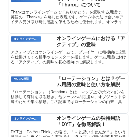
「Thanx」について
Thanxはオンラインゲームで「ありがとう」を意味する用語で、
英語の「Thanks」を略した表現です。ゲーム中の助け合いやア
イテム受け取り時に感謝を伝えるために使われます。オンライン
ゲーム用語『Thanx』について、意味と由来を解説します。
オンラインゲームにおける「ア
オンラインゲーム用語
クティブ」の意味
アクティブとはオンラインゲームで、プレイヤーに積極的に攻撃
を仕掛けてくる相手やモンスターを指します。ゲーム用語におけ
る「アクティブ」の意味を初心者向けに解説します。
「ローテーション」とは？ゲー
MOBA用語
ム用語の意味と使い方を解説
『ローテーション』（Rotation）とは、マップ上でポジションを
移動して有利を取る動き。他レーンへの応援や、オブジェクト争
奪のための集団移動。この記事ではローテーションの由来、具体
的な使用例、関連用語、使いこなすためのポイントを詳しく解説
します。
オンラインゲームの独特用語
オンラインゲームのプレイに関する用語
「DYT」を徹底解説！
DYTは「Do You Think」の略で、「～と思いませんか？」という
意味のオンラインゲーム用語です。協力プレイ時の戦略共有や意