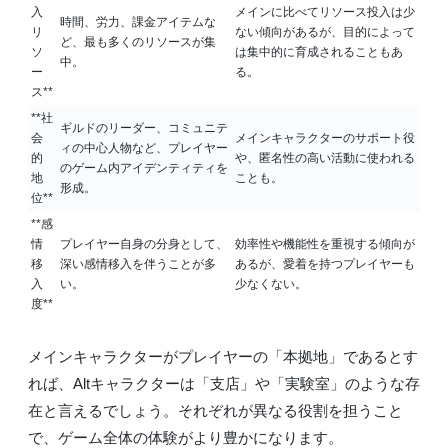
入
メインに比べてリソース投入は少
時間、労力、課金アイテムな
リ
ない傾向があるが、目的によって
ど、
最も多くのリソースが集
ソ
は集中的に育成されることもあ
中
。
ー
る。
ス**
**社
ギルドのリーダー、コミュニテ
会
メインキャラクターのサポート役
ィの中心人物など、
プレイヤー
的
や、匿名性の高い活動に使われる
のゲーム内アイデンティティ
を
地
ことも。
形成。
位**
**感
情
プレイヤー自身の分身として、
効率性や機能性を重視する傾向が
移
深い感情移入
を伴うことが多
あるが、愛着を持つプレイヤーも
入
い。
少なくない。
度**
メインキャラクターがプレイヤーの「本拠地」であるとす
れば、Altキャラクターは「支店」や「実験室」のような存
在と言えるでしょう。それぞれが異なる役割を担うこと
で、ゲーム全体の体験がより豊かになります。