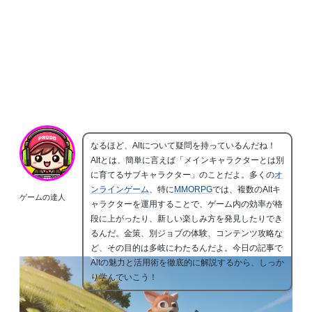
なるほど、Altについて疑問を持っているんだね！
Altとは、簡単に言えば「メインキャラクターとは別
に育てるサブキャラクター」のことだよ。多くの
オ
ンラインゲーム
、特に
MMORPG
では、複数のAltキ
ゲームの達人
ャラクターを運用することで、ゲーム内の効率が格
段に上がったり、新しい楽しみ方を発見したりでき
るんだ。金策、別ジョブの体験、コンテンツ攻略な
ど、その目的は多岐にわたるんだよ。今日の記事で
Altの魅力と活用術を徹底的に解説するから、しっか
り学んでいこう！