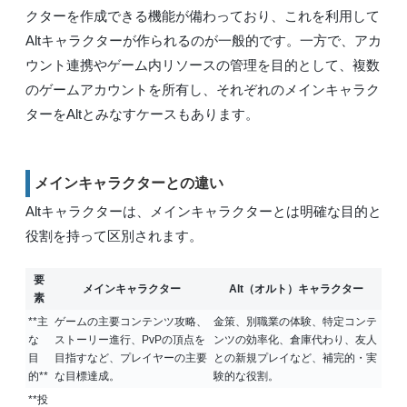
クターを作成できる機能が備わっており、これを利用して
Altキャラクターが作られるのが一般的です。一方で、アカ
ウント連携やゲーム内リソースの管理を目的として、複数
のゲームアカウントを所有し、それぞれのメインキャラク
ターをAltとみなすケースもあります。
メインキャラクターとの違い
Altキャラクターは、メインキャラクターとは明確な目的と
役割を持って区別されます。
要
メインキャラクター
Alt（オルト）キャラクター
素
**主
ゲームの主要コンテンツ攻略、
金策、別職業の体験、特定コンテ
な
ストーリー進行、PvPの頂点を
ンツの効率化、倉庫代わり、友人
目
目指すなど、
プレイヤーの主要
との新規プレイなど、
補完的・実
的**
な目標達成
。
験的な役割
。
**投