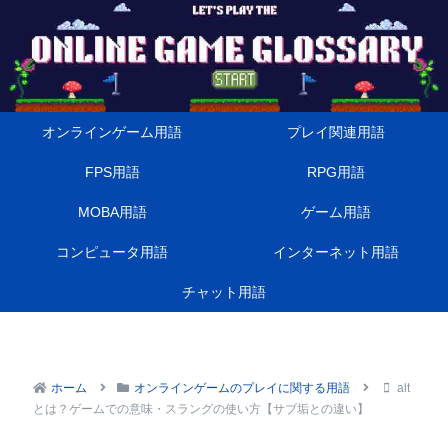
オンラインゲーム用語
プレイ関連用語
FPS用語
RPG用語
MOBA用語
ゲーム用語
コンピュータ用語
インターネット用語
チャット用語
ホーム
オンラインゲームのプレイに関する用語
alt
とは？ゲームでの意味・スラングの使い方【サブ垢との違い】