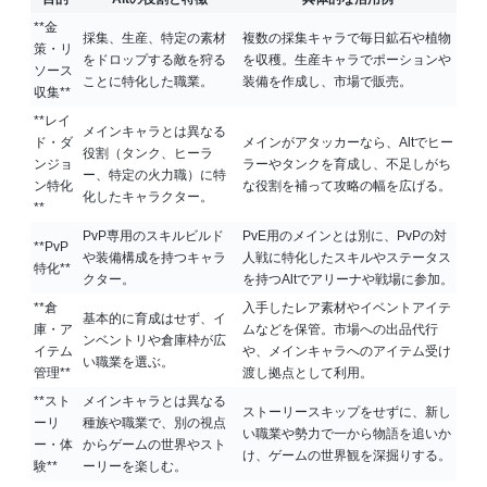
**金
採集、生産、特定の素材
複数の採集キャラで毎日鉱石や植物
策・リ
をドロップする敵を狩る
を収穫。生産キャラでポーションや
ソース
ことに特化した職業。
装備を作成し、市場で販売。
収集**
**レイ
メインキャラとは異なる
ド・ダ
メインがアタッカーなら、Altでヒー
役割（タンク、ヒーラ
ンジョ
ラーやタンクを育成し、不足しがち
ー、特定の火力職）に特
ン特化
な役割を補って攻略の幅を広げる。
化したキャラクター。
**
PvP専用のスキルビルド
PvE用のメインとは別に、PvPの対
**PvP
や装備構成を持つキャラ
人戦に特化したスキルやステータス
特化**
クター。
を持つAltでアリーナや戦場に参加。
**倉
入手したレア素材やイベントアイテ
基本的に育成はせず、イ
庫・ア
ムなどを保管。市場への出品代行
ンベントリや倉庫枠が広
イテム
や、メインキャラへのアイテム受け
い職業を選ぶ。
管理**
渡し拠点として利用。
**スト
メインキャラとは異なる
ストーリースキップをせずに、新し
ーリ
種族や職業で、別の視点
い職業や勢力で一から物語を追いか
ー・体
からゲームの世界やスト
け、ゲームの世界観を深掘りする。
験**
ーリーを楽しむ。