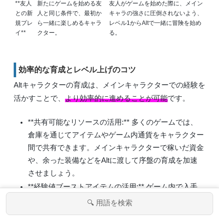
**友人
新たにゲームを始める友
友人がゲームを始めた際に、メイン
との新
人と同じ条件で、最初か
キャラの強さに圧倒されないよう、
規プレ
ら一緒に楽しめるキャラ
レベル1からAltで一緒に冒険を始め
イ**
クター。
る。
効率的な育成とレベル上げのコツ
Altキャラクターの育成は、メインキャラクターでの経験を
活かすことで、
より効率的に進めることが可能
です。
**共有可能なリソースの活用:**
多くのゲームでは、
倉庫を通じてアイテムやゲーム内通貨をキャラクター
間で共有できます。メインキャラクターで稼いだ資金
や、余った装備などをAltに渡して序盤の育成を加速
させましょう。
**経験値ブーストアイテムの活用:**
ゲーム内で入手
できる経験値増加ポーションや、イベントで配布され
🔍 用語を検索
る経験値ブーストアイテムは、Altのレベル上げに非
メニュー
ホーム
検索
トップ
サイドバー