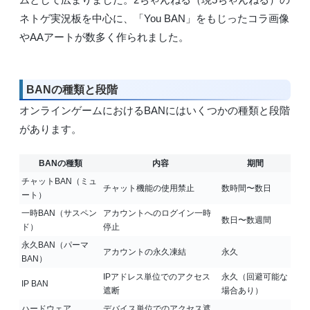
ネトゲ実況板を中心に、「You BAN」をもじったコラ画像
やAAアートが数多く作られました。
BANの種類と段階
オンラインゲームにおけるBANにはいくつかの種類と段階
があります。
BANの種類
内容
期間
チャットBAN（ミュ
チャット機能の使用禁止
数時間〜数日
ート）
一時BAN（サスペン
アカウントへのログイン一時
数日〜数週間
ド）
停止
永久BAN（パーマ
アカウントの永久凍結
永久
BAN）
IPアドレス単位でのアクセス
永久（回避可能な
IP BAN
遮断
場合あり）
ハードウェア
デバイス単位でのアクセス遮