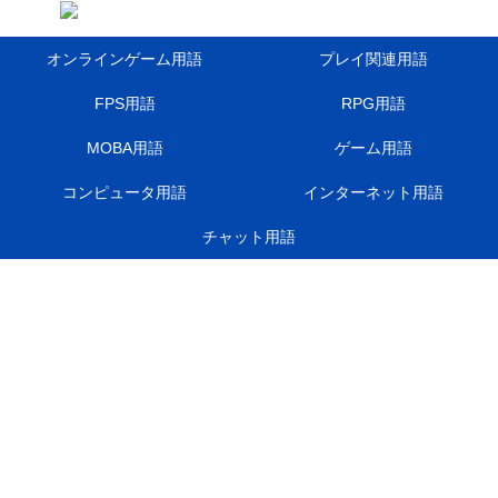
オンラインゲーム用語
プレイ関連用語
FPS用語
RPG用語
MOBA用語
ゲーム用語
コンピュータ用語
インターネット用語
チャット用語