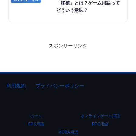
「移植」とは？ゲーム用語って
どういう意味？
スポンサーリンク
利用規約
プライバシーポリシー
ホーム
オンラインゲーム用語
FPS用語
RPG用語
MOBA用語