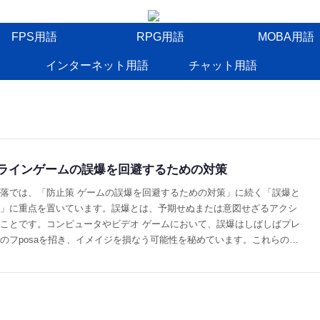
FPS用語
RPG用語
MOBA用語
インターネット用語
チャット用語
ラインゲームの誤爆を回避するための対策
落では、「防止策 ゲームの誤爆を回避するための対策」に続く「誤爆と
」に重点を置いています。誤爆とは、予期せぬまたは意図せざるアクシ
ことです。コンピュータやビデオ ゲームにおいて、誤爆はしばしばプレ
のフposaを招き、イメイジを損なう可能性を秘めています。これらの誤
ぐには、予防策を講じることが極めて大切です。