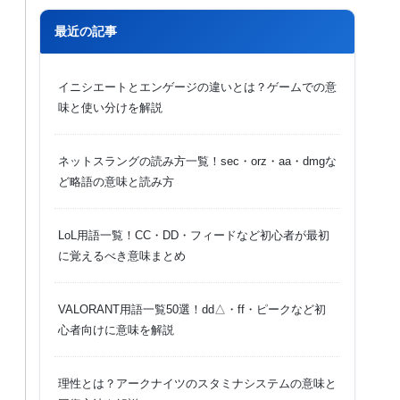
最近の記事
イニシエートとエンゲージの違いとは？ゲームでの意
味と使い分けを解説
ネットスラングの読み方一覧！sec・orz・aa・dmgな
ど略語の意味と読み方
LoL用語一覧！CC・DD・フィードなど初心者が最初
に覚えるべき意味まとめ
VALORANT用語一覧50選！dd△・ff・ピークなど初
心者向けに意味を解説
理性とは？アークナイツのスタミナシステムの意味と