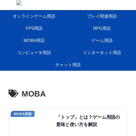
オンラインゲーム用語
プレイ関連用語
FPS用語
RPG用語
MOBA用語
ゲーム用語
コンピュータ用語
インターネット用語
チャット用語
MOBA
MOBA用語
「トップ」とは？ゲーム用語の
意味と使い方を解説