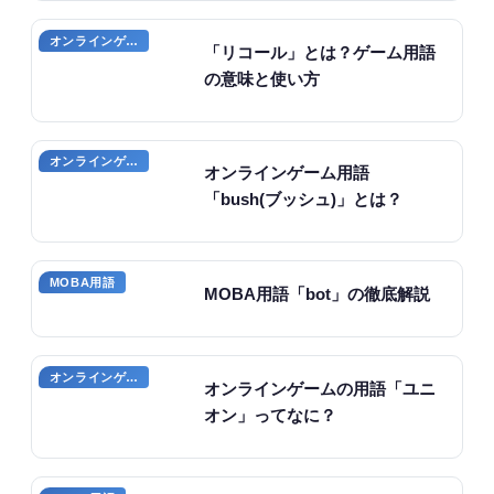
オンラインゲーム用語
「リコール」とは？ゲーム用語
の意味と使い方
オンラインゲーム用語
オンラインゲーム用語
「bush(ブッシュ)」とは？
MOBA用語
MOBA用語「bot」の徹底解説
オンラインゲーム用語
オンラインゲームの用語「ユニ
オン」ってなに？