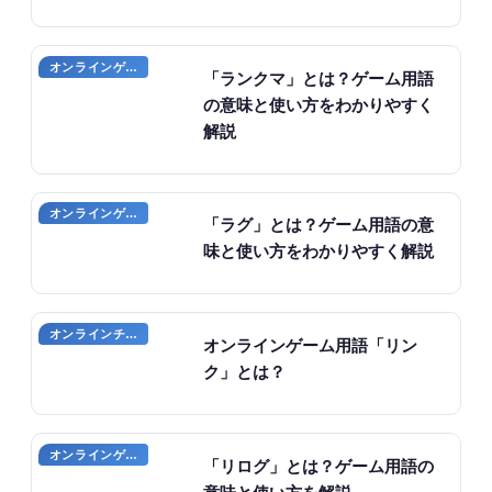
オンラインゲーム用語
「ランクマ」とは？ゲーム用語
の意味と使い方をわかりやすく
解説
オンラインゲーム用語
「ラグ」とは？ゲーム用語の意
味と使い方をわかりやすく解説
オンラインチャット用語
オンラインゲーム用語「リン
ク」とは？
オンラインゲーム用語
「リログ」とは？ゲーム用語の