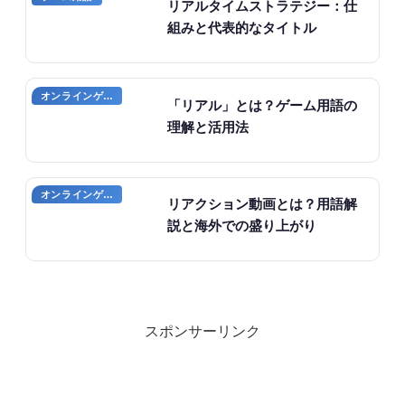
リアルタイムストラテジー：仕
組みと代表的なタイトル
オンラインゲーム用語
「リアル」とは？ゲーム用語の
理解と活用法
オンラインゲーム用語
リアクション動画とは？用語解
説と海外での盛り上がり
スポンサーリンク