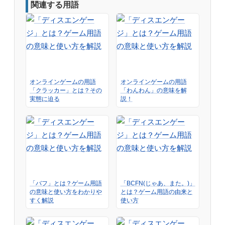
関連する用語
オンラインゲームの用語
オンラインゲームの用語
「クラッカー」とは？その
「わんわん」の意味を解
実態に迫る
説！
「バフ」とは？ゲーム用語
「BCFN(じゃあ、また。)」
の意味と使い方をわかりや
とは？ゲーム用語の由来と
すく解説
使い方