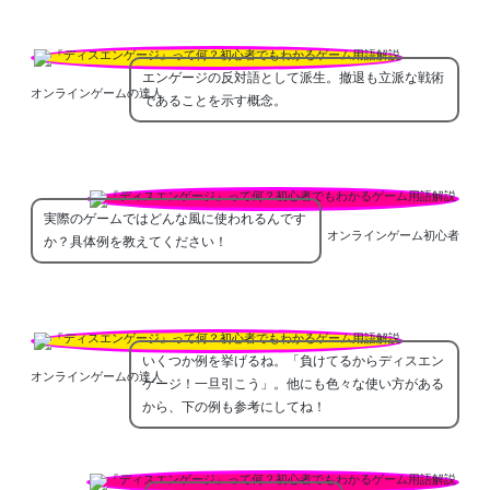
エンゲージの反対語として派生。撤退も立派な戦術
オンラインゲームの達人
であることを示す概念。
実際のゲームではどんな風に使われるんです
オンラインゲーム初心者
か？具体例を教えてください！
いくつか例を挙げるね。「負けてるからディスエン
オンラインゲームの達人
ゲージ！一旦引こう」。他にも色々な使い方がある
から、下の例も参考にしてね！