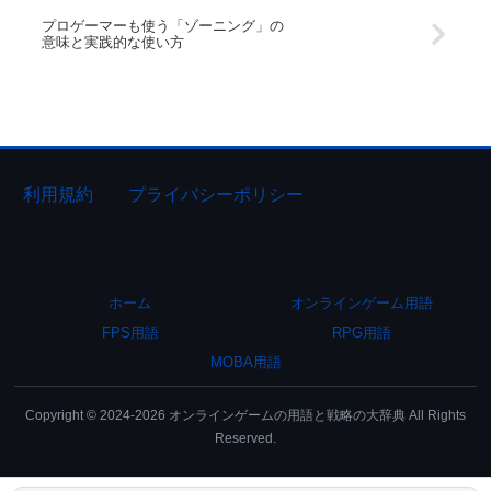
プロゲーマーも使う「ゾーニング」の
意味と実践的な使い方
利用規約
プライバシーポリシー
ホーム
オンラインゲーム用語
FPS用語
RPG用語
MOBA用語
Copyright © 2024-2026 オンラインゲームの用語と戦略の大辞典 All Rights
Reserved.