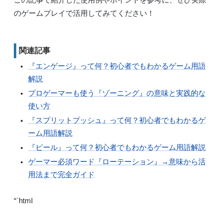
のゲームプレイで活用してみてください！
関連記事
『エンゲージ』って何？初心者でもわかるゲーム用語
解説
プロゲーマーも使う『ゾーニング』の意味と実践的な
使い方
『スプリットプッシュ』って何？初心者でもわかるゲ
ーム用語解説
『ピール』って何？初心者でもわかるゲーム用語解説
ゲーマー必須ワード『ローテーション』→意味から活
用法まで完全ガイド
“`html