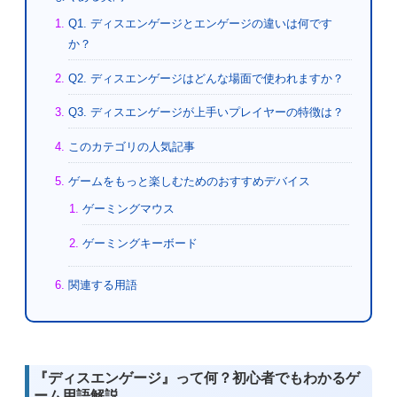
Q1. ディスエンゲージとエンゲージの違いは何です
か？
Q2. ディスエンゲージはどんな場面で使われますか？
Q3. ディスエンゲージが上手いプレイヤーの特徴は？
このカテゴリの人気記事
ゲームをもっと楽しむためのおすすめデバイス
ゲーミングマウス
ゲーミングキーボード
関連する用語
『ディスエンゲージ』って何？初心者でもわかるゲ
ーム用語解説