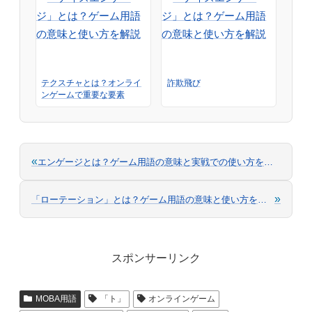
テクスチャとは？オンライ
詐欺飛び
ンゲームで重要な要素
«
エンゲージとは？ゲーム用語の意味と実戦での使い方を徹底解説
»
「ローテーション」とは？ゲーム用語の意味と使い方を解説
スポンサーリンク
MOBA用語
「ト」
オンラインゲーム