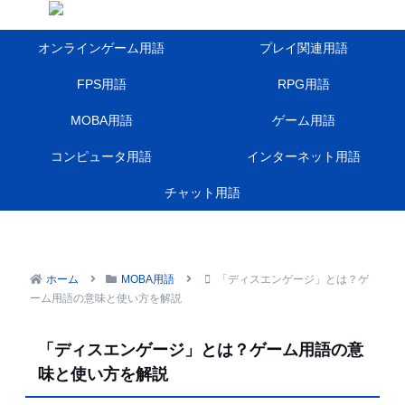
オンラインゲーム用語
プレイ関連用語
FPS用語
RPG用語
MOBA用語
ゲーム用語
コンピュータ用語
インターネット用語
チャット用語
ホーム
MOBA用語
「ディスエンゲージ」とは？ゲ
ーム用語の意味と使い方を解説
「ディスエンゲージ」とは？ゲーム用語の意
味と使い方を解説