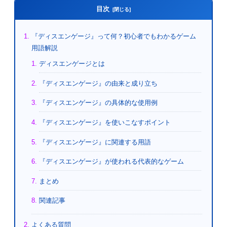
目次
『ディスエンゲージ』って何？初心者でもわかるゲーム
用語解説
ディスエンゲージとは
『ディスエンゲージ』の由来と成り立ち
『ディスエンゲージ』の具体的な使用例
『ディスエンゲージ』を使いこなすポイント
『ディスエンゲージ』に関連する用語
『ディスエンゲージ』が使われる代表的なゲーム
まとめ
関連記事
よくある質問