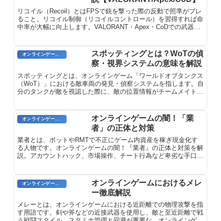
リコイル（Recoil）とはFPSで銃を撃った際の反動で照準がブレ
ること。リコイル制御（リコイルコントロール）を習得すれば命
中率が大幅に向上します。VALORANT・Apex・CoDでの武器別
リコイルパターンと練習法を解説。
スポッティングとは？WoTの偵
オンラインゲーム用語
察・視界システムの意味を解説
スポッティングとは、オンラインゲーム「ワールドオブタンクス
（WoT）」における敵車両の発見・偵察システムを指します。自
分のタンクが敵を視認した際に、敵の位置情報がチームメイトと
共有される重要なメカニクスで、戦闘における勝敗を分ける要素
となります。
オンラインゲームの闇！「業
オンラインゲームのプレイに関する用語
者」の正体と対策
業者とは、ボットやRMTで不正にゲーム内資産を稼ぎ現金化す
る人物です。オンラインゲームの闇！『業者』の正体と対策を解
説。アカウントハック、市場操作、チート行為など卑劣な手口と
その対策方法を紹介します。
オンラインゲームにおけるメレ
オンラインゲーム用語
ー徹底解説
メレーとは、オンラインゲームにおける近距離での物理攻撃を指
す用語です。剣や斧などの近接武器を使用し、敵と至近距離で戦
う戦闘スタイル。スタミナ管理と回避が重要な、オンラインゲー