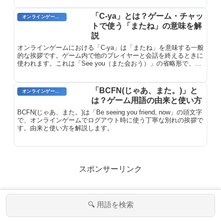
ろえて消したり、盤面から取り除いた
りします。落ちゲーは、シンプルなル
「C-ya」とは？ゲーム・チャッ
オンラインゲームのプレイに関する用語
ールと直感的な操作性が魅力で、幅広
トで使う「またね」の意味を解
い層に人気があります。
説
オンラインゲームにおける「C-ya」は「またね」を意味する一般
的な挨拶です。ゲーム内で他のプレイヤーと会話を終えるときに
使われます。これは「See you（また会おう）」の省略形で、オ
ンラインゲームのチャットやメッセージ機能で広く使用されてい
ます。
「BCFN(じゃあ、また。)」と
オンラインゲームのプレイに関する用語
は？ゲーム用語の由来と使い方
BCFN(じゃあ、また。)は「Be seeing you friend, now」の頭文字
で、オンラインゲームでログアウト時に使う丁寧な別れの挨拶で
す。由来と使い方を解説します。
スポンサーリンク
スポンサーリンク
🔍 用語を検索
メニュー
ホーム
検索
トップ
サイドバー