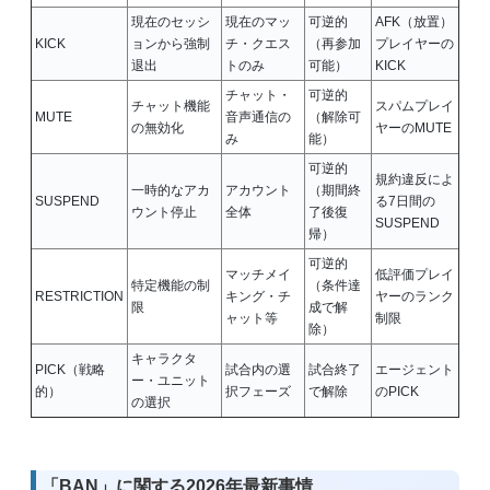
現在のセッシ
現在のマッ
可逆的
AFK（放置）
KICK
ョンから強制
チ・クエス
（再参加
プレイヤーの
退出
トのみ
可能）
KICK
チャット・
可逆的
チャット機能
スパムプレイ
MUTE
音声通信の
（解除可
の無効化
ヤーのMUTE
み
能）
可逆的
規約違反によ
一時的なアカ
アカウント
（期間終
SUSPEND
る7日間の
ウント停止
全体
了後復
SUSPEND
帰）
可逆的
マッチメイ
低評価プレイ
特定機能の制
（条件達
RESTRICTION
キング・チ
ヤーのランク
限
成で解
ャット等
制限
除）
キャラクタ
PICK（戦略
試合内の選
試合終了
エージェント
ー・ユニット
的）
択フェーズ
で解除
のPICK
の選択
「BAN」に関する2026年最新事情