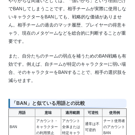
やりがちな間違いとしては、「強いから」という理由だけ
でBANしてしまうことです。相手チームが実際に使用しな
いキャラクターをBANしても、戦略的な価値がありませ
ん。相手チームの過去のマッチ履歴、プレイヤーの得意キ
ャラ、現在のメタゲームなどを総合的に判断することが重
要です。
また、自分たちのチームの弱点を補うためのBAN戦略も有
効です。例えば、自チームが特定のキャラクターに弱い場
合、そのキャラクターをBANすることで、相手の選択肢を
減らせます。
「BAN」と似ている用語との比較
用語
意味
適用範囲
可逆性
使用例
アカウント・
アカウント
チート使用者
通常は不
BAN
キャラクター
全体または
のアカウント
可逆的
の利用禁止
特定キャラ
BAN