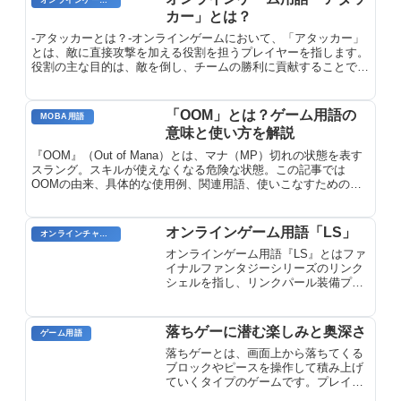
カー」とは？
-アタッカーとは？-オンラインゲームにおいて、「アタッカー」
とは、敵に直接攻撃を加える役割を担うプレイヤーを指します。
役割の主な目的は、敵を倒し、チームの勝利に貢献することで
す。アタッカーは通常、攻撃力が高いキャラクタークラスや、高
いダメージを与えることができる武器やスキルを使用します。ま
た、敵の攻撃を避け、生き残る能力も求められます。
「OOM」とは？ゲーム用語の
MOBA用語
意味と使い方を解説
『OOM』（Out of Mana）とは、マナ（MP）切れの状態を表す
スラング。スキルが使えなくなる危険な状態。この記事では
OOMの由来、具体的な使用例、関連用語、使いこなすためのポ
イントを詳しく解説します。
オンラインゲーム用語「LS」
オンラインチャット用語
オンラインゲーム用語『LS』とはファ
イナルファンタジーシリーズのリンク
シェルを指し、リンクパール装備プレ
イヤーが遠隔チャットでコミュニティ
を形成するシステム。ギルドやクラン
に相当します。
落ちゲーに潜む楽しみと奥深さ
ゲーム用語
落ちゲーとは、画面上から落ちてくる
ブロックやピースを操作して積み上げ
ていくタイプのゲームです。プレイヤ
ーは落下するブロックを操作して、そ