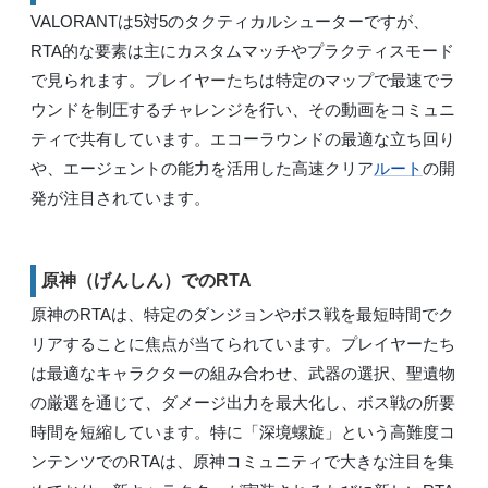
VALORANTは5対5のタクティカルシューターですが、
RTA的な要素は主にカスタムマッチやプラクティスモード
で見られます。プレイヤーたちは特定のマップで最速でラ
ウンドを制圧するチャレンジを行い、その動画をコミュニ
ティで共有しています。エコーラウンドの最適な立ち回り
や、エージェントの能力を活用した高速クリア
ルート
の開
発が注目されています。
原神（げんしん）でのRTA
原神のRTAは、特定のダンジョンやボス戦を最短時間でク
リアすることに焦点が当てられています。プレイヤーたち
は最適なキャラクターの組み合わせ、武器の選択、聖遺物
の厳選を通じて、ダメージ出力を最大化し、ボス戦の所要
時間を短縮しています。特に「深境螺旋」という高難度コ
ンテンツでのRTAは、原神コミュニティで大きな注目を集