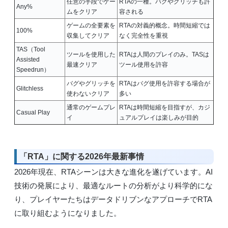
任意の手段でゲー
RTAの一種。バグやグリッチも許
Any%
ムをクリア
容される
ゲームの全要素を
RTAの対義的概念。時間短縮では
100%
収集してクリア
なく完全性を重視
TAS（Tool
ツールを使用した
RTAは人間のプレイのみ。TASは
Assisted
最速クリア
ツール使用を許容
Speedrun）
バグやグリッチを
RTAはバグ使用を許容する場合が
Glitchless
使わないクリア
多い
通常のゲームプレ
RTAは時間短縮を目指すが、カジ
Casual Play
イ
ュアルプレイは楽しみが目的
「RTA」に関する2026年最新事情
2026年現在、RTAシーンは大きな進化を遂げています。AI
技術の発展により、最適なルートの分析がより科学的にな
り、プレイヤーたちはデータドリブンなアプローチでRTA
に取り組むようになりました。