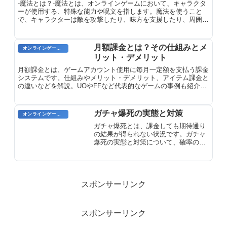
-魔法とは？-魔法とは、オンラインゲームにおいて、キャラクタ
ーが使用する、特殊な能力や呪文を指します。魔法を使うこと
で、キャラクターは敵を攻撃したり、味方を支援したり、周囲の
環境に影響を与えることができます。魔法は、さまざまな種類が
あり、それぞれが固有の効果や使用条件を持っています。また、
魔法を使用するには、通常、マナやエネルギーなどの資源を消費
月額課金とは？その仕組みとメ
オンラインゲーム用語
する必要があります。
リット・デメリット
月額課金とは、ゲームアカウント使用に毎月一定額を支払う課金
システムです。仕組みやメリット・デメリット、アイテム課金と
の違いなどを解説。UOやFFなど代表的なゲームの事例も紹介し
ます。
ガチャ爆死の実態と対策
オンラインゲーム用語
ガチャ爆死とは、課金しても期待通り
の結果が得られない状況です。ガチャ
爆死の実態と対策について、確率の低
さや被害事例を解説。無駄な課金を防
ぐための具体的な対策方法も紹介しま
す。
スポンサーリンク
スポンサーリンク