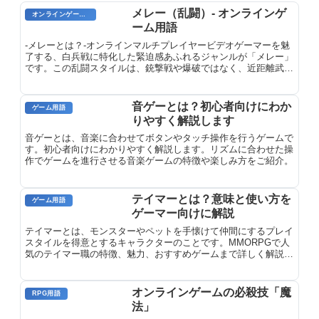
メレー（乱闘）- オンラインゲ
オンラインゲーム用語
ーム用語
-メレーとは？-オンラインマルチプレイヤービデオゲーマーを魅
了する、白兵戦に特化した緊迫感あふれるジャンルが「メレー」
です。この乱闘スタイルは、銃撃戦や爆破ではなく、近距離武器
を駆使した熾烈な攻防が特徴です。メレーは、素早い反射神経、
優れた空間認識、そして正確なタイミングが求められます。
音ゲーとは？初心者向けにわか
ゲーム用語
りやすく解説します
音ゲーとは、音楽に合わせてボタンやタッチ操作を行うゲームで
す。初心者向けにわかりやすく解説します。リズムに合わせた操
作でゲームを進行させる音楽ゲームの特徴や楽しみ方をご紹介。
テイマーとは？意味と使い方を
ゲーム用語
ゲーマー向けに解説
テイマーとは、モンスターやペットを手懐けて仲間にするプレイ
スタイルを得意とするキャラクターのことです。MMORPGで人
気のテイマー職の特徴、魅力、おすすめゲームまで詳しく解説し
ます。
オンラインゲームの必殺技「魔
RPG用語
法」