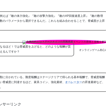
例えば『敵の体力強化』『敵の攻撃力強化』『敵のAP回復速度上昇』『敵の数増
数のパラメータから選択できるんだ。これらを組み合わせることで、脅威度が上昇
なるほど！では脅威度を上げると、どのような報酬が貰
オンラインゲーム初心
えるんですか？
類に分かれている。難度報酬はステージクリアで得られる基本報酬で、脅威度報酬
い脅威度に到達するほど、家具コイン、強化素材、
オペレーター
の昇進素材など、
。
ンサーリンク