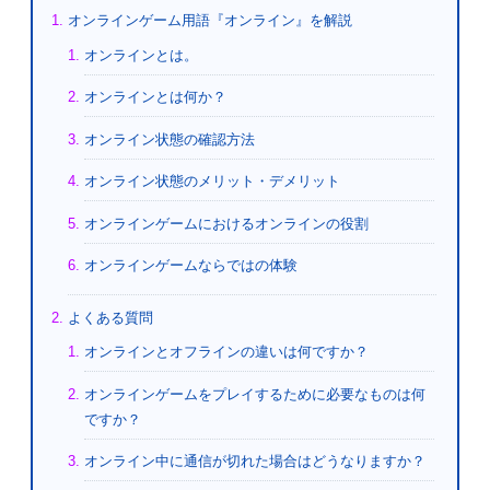
オンラインゲーム用語『オンライン』を解説
オンラインとは。
オンラインとは何か？
オンライン状態の確認方法
オンライン状態のメリット・デメリット
オンラインゲームにおけるオンラインの役割
オンラインゲームならではの体験
よくある質問
オンラインとオフラインの違いは何ですか？
オンラインゲームをプレイするために必要なものは何
ですか？
オンライン中に通信が切れた場合はどうなりますか？