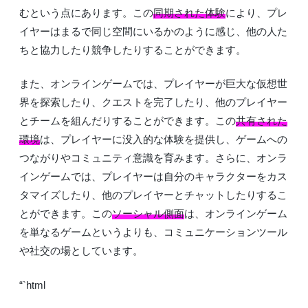
むという点にあります。この
同期された体験
により、プレ
イヤーはまるで同じ空間にいるかのように感じ、他の人た
ちと協力したり競争したりすることができます。
また、オンラインゲームでは、プレイヤーが巨大な仮想世
界を探索したり、クエストを完了したり、他のプレイヤー
とチームを組んだりすることができます。この
共有された
環境
は、プレイヤーに没入的な体験を提供し、ゲームへの
つながりやコミュニティ意識を育みます。さらに、オンラ
インゲームでは、プレイヤーは自分のキャラクターをカス
タマイズしたり、他のプレイヤーとチャットしたりするこ
とができます。この
ソーシャル側面
は、オンラインゲーム
を単なるゲームというよりも、コミュニケーションツール
や社交の場としています。
“`html