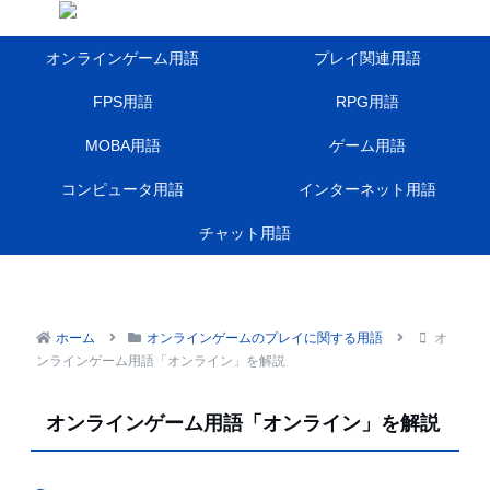
オンラインゲーム用語
プレイ関連用語
FPS用語
RPG用語
MOBA用語
ゲーム用語
コンピュータ用語
インターネット用語
チャット用語
ホーム
オンラインゲームのプレイに関する用語
オ
ンラインゲーム用語「オンライン」を解説
オンラインゲーム用語「オンライン」を解説