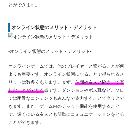
とができます。
オンライン状態のメリット・デメリット
-オンライン状態のメリット・デメリット-
オンラインゲームでは、他のプレイヤーと繋がることが何
よりも重要です。オンライン状態にすることで得られるメ
リットは数多くあります。まず、
仲間や友人と協力して楽
しむことができる
点です。ダンジョンやボス戦など、ソロ
では困難なコンテンツもみんなで協力することでクリアで
きます。また、ゲーム内のチャット機能を使用すること
で、遠くにいる友人とも簡単にコミュニケーションをとる
ことができます。