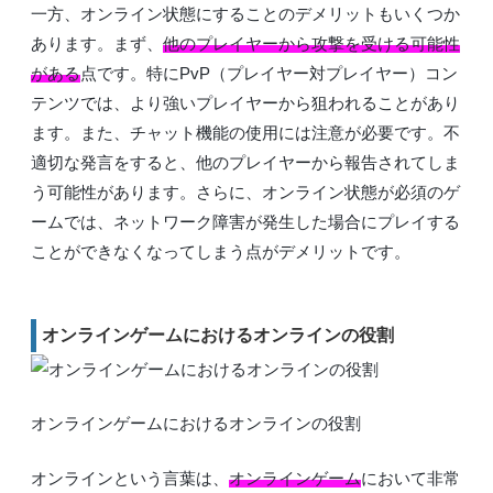
一方、オンライン状態にすることのデメリットもいくつか
あります。まず、
他のプレイヤーから攻撃を受ける可能性
がある
点です。特にPvP（プレイヤー対プレイヤー）コン
テンツでは、より強いプレイヤーから狙われることがあり
ます。また、チャット機能の使用には注意が必要です。不
適切な発言をすると、他のプレイヤーから報告されてしま
う可能性があります。さらに、オンライン状態が必須のゲ
ームでは、ネットワーク障害が発生した場合にプレイする
ことができなくなってしまう点がデメリットです。
オンラインゲームにおけるオンラインの役割
オンラインゲームにおけるオンラインの役割
オンラインという言葉は、
オンラインゲーム
において非常