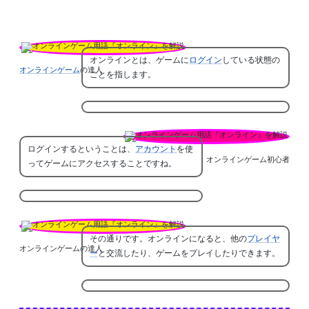
オンラインとは、ゲームに
ログイン
している状態の
オンラインゲーム
の達人
ことを指します。
ログインするということは、
アカウント
を使
オンラインゲーム初心者
ってゲームにアクセスすることですね。
その通りです。オンラインになると、他の
プレイヤ
オンラインゲームの達人
ー
と交流したり、ゲームをプレイしたりできます。