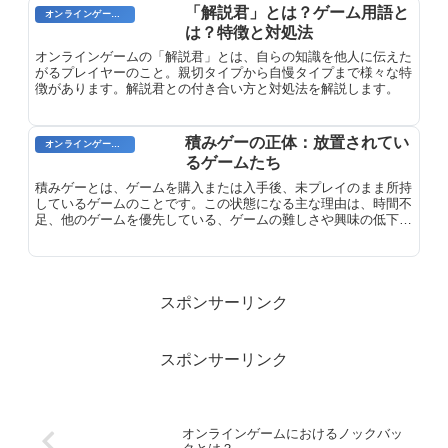
「解説君」とは？ゲーム用語と
オンラインゲームのプレイに関する用語
は？特徴と対処法
オンラインゲームの「解説君」とは、自らの知識を他人に伝えた
がるプレイヤーのこと。親切タイプから自慢タイプまで様々な特
徴があります。解説君との付き合い方と対処法を解説します。
積みゲーの正体：放置されてい
オンラインゲームのプレイに関する用語
るゲームたち
積みゲーとは、ゲームを購入または入手後、未プレイのまま所持
しているゲームのことです。この状態になる主な理由は、時間不
足、他のゲームを優先している、ゲームの難しさや興味の低下な
どが挙げられます。積みゲーは、ゲーム愛好家にとって一般的な
問題で、かなりの数の未プレイゲームが積み上がる場合がありま
す。この状況は、コンソールゲームやPCゲームだけでなく、モ
バイルゲームでも発生します。
スポンサーリンク
スポンサーリンク
オンラインゲームにおけるノックバッ