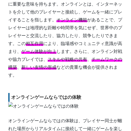
に重要な意味を持ちます。オンラインとは、インターネッ
トを介して他のプレイヤーと接続し、ゲームを一緒にプレ
イすることを指します。
オンライン機能
があることで、プ
レイヤーは地理的な距離や時間帯を気にせず、世界中のプ
レイヤーと交流したり、協力したり、競争したりできま
す。この
相互作用
により、臨場感やコミュニティ意識が高
まり、
ゲーム体験が向上
します。さらに、オンライン対戦
や協力プレイでは、
スキルや戦略の共有
、
チームワークの
構築
、
新しい友情の形成
などの貴重な機会が提供されま
す。
オンラインゲームならではの体験
オンラインゲームならではの体験は、プレイヤー同士が離
れた場所からリアルタイムに接続して一緒にゲームを楽し