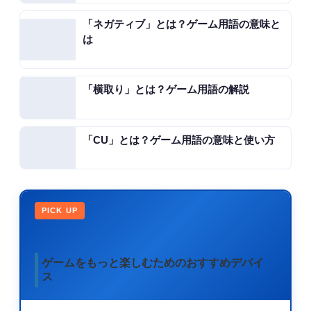
「ネガティブ」とは？ゲーム用語の意味と
は
「横取り」とは？ゲーム用語の解説
「CU」とは？ゲーム用語の意味と使い方
PICK UP
ゲームをもっと楽しむためのおすすめデバイ
ス