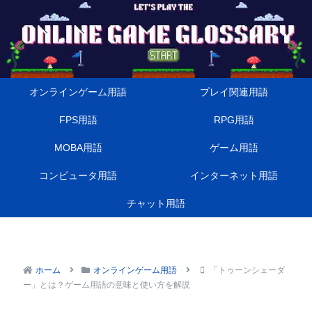
オンラインゲーム用語
プレイ関連用語
FPS用語
RPG用語
MOBA用語
ゲーム用語
コンピュータ用語
インターネット用語
チャット用語
ホーム
オンラインゲーム用語
「トゥーンシェーダ
ー」とは？ゲーム用語の意味と使い方を解説