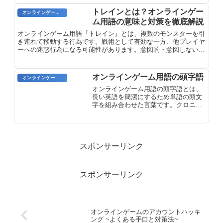
めるためのリソースを集めたりすることができます。トレード
は、プレイヤー間の協力と協調を促進する重要な側面であり、オ
トレインとは？オンラインゲー
オンラインゲーム用語
ンラインゲームコミュニティの結束力を高めます。
ム用語の意味と対策を徹底解説
オンラインゲーム用語『トレイン』とは、複数のモンスターを引
き連れて移動する行為です。戦術として有効な一方、他プレイヤ
ーへの迷惑行為になる可能性があります。意図的・意図しない両
方のケースと注意点を解説。
オンラインゲーム用語の頭字語
オンラインゲーム用語
オンラインゲーム用語の頭字語とは、
長い英語を簡潔にするため単語の頭文
字を組み合わせた言葉です。クロニム
（WWW等）とシャリズム（LOL等）
の2種類があり、チャットで頻繁に使わ
れます。
スポンサーリンク
スポンサーリンク
オンラインゲームのアカウントハッキ
ング ~よくある手口と対策法~