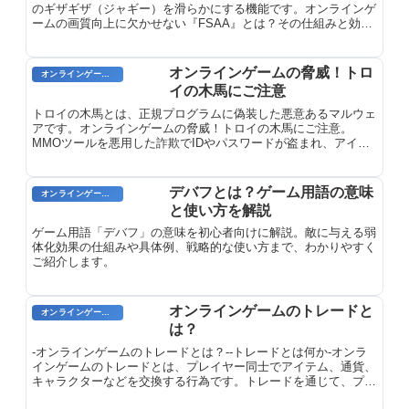
のギザギザ（ジャギー）を滑らかにする機能です。オンラインゲ
ームの画質向上に欠かせない『FSAA』とは？その仕組みと効果
を解説します。
オンラインゲームの脅威！トロ
オンラインゲームのプレイに関する用語
イの木馬にご注意
トロイの木馬とは、正規プログラムに偽装した悪意あるマルウェ
アです。オンラインゲームの脅威！トロイの木馬にご注意。
MMOツールを悪用した詐欺でIDやパスワードが盗まれ、アイテ
ム・通貨が奪われる被害が発生しています。
デバフとは？ゲーム用語の意味
オンラインゲーム用語
と使い方を解説
ゲーム用語「デバフ」の意味を初心者向けに解説。敵に与える弱
体化効果の仕組みや具体例、戦略的な使い方まで、わかりやすく
ご紹介します。
オンラインゲームのトレードと
オンラインゲーム用語
は？
-オンラインゲームのトレードとは？--トレードとは何か-オンラ
インゲームのトレードとは、プレイヤー同士でアイテム、通貨、
キャラクターなどを交換する行為です。トレードを通じて、プレ
イヤーはより強力な装備を入手したり、より効率的にゲームを進