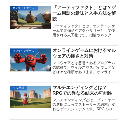
テムのドロップや特定のレベルやクエ
ストの完了など、通常は時間がかかる
「アーティファクト」とは？ゲ
オンラインゲーム用語
タスクに取り組みます。マラソンは、
ーム用語の意味と入手方法を解
プレイヤーの忍耐力と決意を試すもの
説
で、ゲームのエンドコンテンツやキャ
ラクターの強化につながる貴重な報酬
アーティファクトとは、オンラインゲ
を得るのに役立ちます。
ームで装備品やアクセサリーとして使
用される人工物です。指輪やネックレ
ス、武器強化石など希少で強力な効果
を持つアイテムの総称。アーティファ
クトって何？オンラインゲームの用語
オンラインゲームにおけるマル
オンラインゲーム用語
を解説します。
ウェアの怖さと対策
マルウェアとは悪意のあるプログラム
の総称で、ウイルスやスパイウェアな
ど様々な種類があります。オンライン
ゲームにおけるマルウェアの怖さと対
策を理解し、個人情報流出やPC被害か
ら身を守りましょう。
マルチエンディングとは？
RPG用語
RPGでの異なる結末の可能性
マルチエンディングとは、プレイヤー
の選択によってストーリーの結末が変
わるゲームシステムです。RPGでの異
なる結末の可能性を解説。選択肢によ
る分岐で複数のエンディングが用意さ
れています。