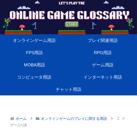
オンラインゲーム用語
プレイ関連用語
FPS用語
RPG用語
MOBA用語
ゲーム用語
コンピュータ用語
インターネット用語
チャット用語
ホーム
オンラインゲームのプレイに関する用語
マ
ザー2の謎