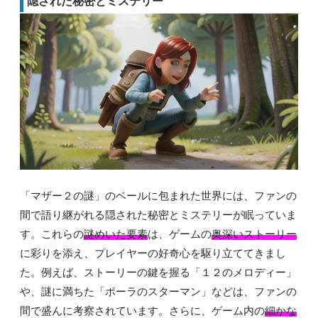
隠された秘密とミステリー
「マザー２の謎」のベールに包まれた世界には、ファンの
間で語り継がれる隠された秘密とミステリーが眠っていま
す。これらの
謎めいた要素
は、ゲームの
奥深いストーリー
に彩りを添え、プレイヤーの好奇心を駆り立ててきまし
た。例えば、ストーリーの鍵を握る「１２のメロディー」
や、謎に満ちた「ポーラのスターマン」などは、ファンの
間で盛んに考察されています。さらに、ゲーム内の
細かな