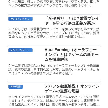
ゲーム用語「推し」の意味や使い方をわかりやすく解説。推しキ
ャラの応援方法や実践テクニックまで、初心者向けガイド。
「AFK狩り」とは？放置プレイ
オンラインチャット用語
ヤーを狩る行為は正義か悪か
AFK狩りとは、放置状態のプレイヤーを狙って倒す行為です。効
率的なレベリング手段なのか、フェアプレイに反するのか。賛否
両論あるこの行為の実態と、ゲーム運営の対応を解説。
Aura Farming（オーラファー
オンラインゲーム用語
ミング）とは？ゲームの新ミー
ムを徹底解説
ゲーム界で話題のAura Farming（オーラファーミング）を徹底解
説！意味や起源、具体的な楽しみ方、話題のゲームタイトルから
コミュニティへの影響まで分かりやすく紹介。
デバフを徹底解説！ オンライン
RPG用語
ゲームの重要な用語
オンラインゲームにおいて重要な用語であるデバフについて説明
しましょう。デバフとは、対象のステータスや能力に悪影響を与
える効果のことです。例えば、敵の攻撃力を低下させる、防御力