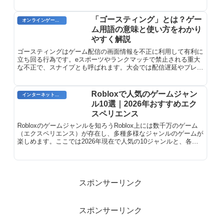
を低下させる、回復力を低下させるなど、さまざまな効果があり
ます。デバフを与えるスキルやアイテムを上手く利用すること
で、バトルを有利に進めることができます。デバフは戦略的に使
「ゴースティング」とは？ゲー
オンラインゲーム用語
うことで、より効率的なゲームプレイが可能になります。
ム用語の意味と使い方をわかり
やすく解説
ゴースティングはゲーム配信の画面情報を不正に利用して有利に
立ち回る行為です。eスポーツやランクマッチで禁止される重大
な不正で、スナイプとも呼ばれます。大会では配信遅延やプレイ
ヤー画面の非表示で対策されています。
Robloxで人気のゲームジャン
インターネット用語
ル10選｜2026年おすすめエク
スペリエンス
Robloxのゲームジャンルを知ろうRoblox上には数千万のゲーム
（エクスペリエンス）が存在し、多種多様なジャンルのゲームが
楽しめます。ここでは2026年現在で人気の10ジャンルと、各ジ
ャンルの代表的なゲームを紹介します。1. Obby（...
スポンサーリンク
スポンサーリンク