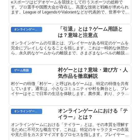
eスポーツはビデオゲームを競技として行うスポーツの総称で
す。プロ選手や国際大会が存在し、高度な技術と戦略が求められ
ます。League of LegendsやValorantなどが代表的で、世界中で急
速に成長しており、オリンピック競技化も検討されています。
「引退」とは？ゲーム用語と
オンラインゲームのプレイに関する用語
は？意味と注意点
オンラインゲームの引退とは、プレイヤーがある特定のゲームを
完全にプレイしなくなることを指します。これは一時的な休憩か
ら、永久的なゲームからの離脱まで、さまざまなレベルの離脱が
含まれます。引退の理由はさまざまで、仕事や学業との両立が困
難になったり、単にゲームに対する興味を失ったりすることがあ
ります。
村ゲーとは？意味・遊び方・人
ゲーム用語
気作品を徹底解説
村ゲーの特徴「村ゲー」と呼ばれるゲームは、特定の特徴を共有
しています。通常は、小さなコミュニティや村を舞台とし、プレ
イヤーはそこで日常の生活を体験します。農作業、釣り、クラフ
ト、社交活動などが一般的に含まれています。村ゲーの多くは、
協力プレイやマルチプレイヤーモードを備えており、プレイヤー
が他のプレイヤーと協力したり、競争したりできるようになって
オンラインゲームにおける「テ
オンラインゲーム用語
います。
イラー」とは？
オンラインゲームにおける「テイラー」とは、その本質を理解す
るために不可欠な概念です。これは、特定のキャラクターの衣装
や見た目をカスタマイズするプロセスを指します。プレイヤー
は、ゲーム内の幅広い衣類、アクセサリー、ヘアスタイルの中か