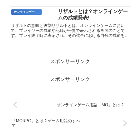
ら選択し、独自のスタイルを表現することができます。テイラー
は、単なるキャラクターの見た目の向上だけにとどまらず、プレ
リザルトとは？オンラインゲー
オンラインゲーム用語
イヤーの創造性や自己表現の手段としても機能します。
ムの成績発表!
リザルトの意味と役割リザルトとは、オンラインゲームにおい
て、プレイヤーの成績や記録が一覧で表示される画面のことで
す。プレイ終了時に表示され、その試合における自分の成績を振
り返ることができます。具体的には、キル数、デス数、アシスト
数、ダメージ量などの統計情報が記載されています。
スポンサーリンク
スポンサーリンク
オンラインゲーム用語「MO」とは？
「MORPG」とは？ゲーム用語のすべ
て