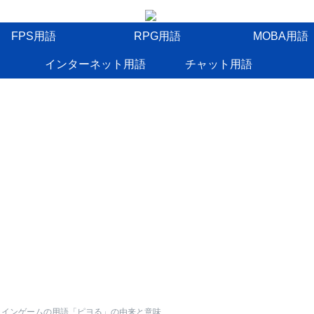
FPS用語
RPG用語
MOBA用語
インターネット用語
チャット用語
ラインゲームの用語「ピヨる」の由来と意味