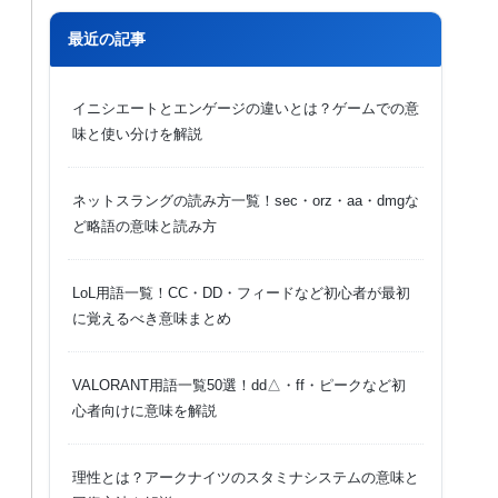
最近の記事
イニシエートとエンゲージの違いとは？ゲームでの意
味と使い分けを解説
ネットスラングの読み方一覧！sec・orz・aa・dmgな
ど略語の意味と読み方
LoL用語一覧！CC・DD・フィードなど初心者が最初
に覚えるべき意味まとめ
VALORANT用語一覧50選！dd△・ff・ピークなど初
心者向けに意味を解説
理性とは？アークナイツのスタミナシステムの意味と