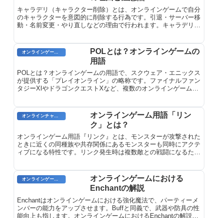
しまった」という状況を指します。
キャラデリ（キャラクター削除）とは、オンラインゲームで自分
のキャラクターを意図的に削除する行為です。引退・サーバー移
動・名前変更・やり直しなどの理由で行われます。キャラデリの
方法、復旧の可否、注意すべき点を解説します。
POLとは？オンラインゲームの
オンラインゲームのプレイに関する用語
用語
POLとは？オンラインゲームの用語で、スクウェア・エニックス
が提供する「プレイオンライン」の略称です。ファイナルファン
タジーXIやドラゴンクエストXなど、複数のオンラインゲームに
接続するための総合ネットワークサービスです。
オンラインゲーム用語「リン
オンラインチャット用語
ク」とは？
オンラインゲーム用語『リンク』とは、モンスターが攻撃された
ときに近くの同種族や共存関係にあるモンスターも同時にアクテ
ィブになる特性です。リンク発生時は複数敵との戦闘になるため
注意が必要です。
オンラインゲームにおける
オンラインゲームのプレイに関する用語
Enchantの解説
Enchantはオンラインゲームにおける強化魔法で、パーティーメ
ンバーの能力をアップさせます。Buffと同義で、武器や防具の性
能向上も指します。オンラインゲームにおけるEnchantの解説を