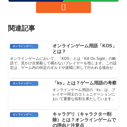
関連記事
オンラインゲーム用語「KOS」
オンラインゲームのプレイに関する用語
とは？
オンラインゲームにおいて、「KOS」とは「Kill On Sight」の略
語で、見かけ次第殺して構わないプレイヤーを指します。この設
定は、ゲーム内の特定のギルドや派閥に対して行われる場合が多
く、敵対関係にある場合や一方的に攻撃された場合などに用いら
れます。KOSを宣言されたプレイヤーは、他のプレイヤーから
攻撃を受けても反撃することができません。
「ks」とは？ゲーム用語の考察
オンラインゲーム用語
オンラインゲーム用語の「ks」は、プ
レイヤー同士のコミュニケーションに
おいて重要な役割を果たしています。
この用語は単独で使用されることもあ
りますが、他の単語と組み合わせて使
用されることもあります。一般的な意
キャラデリ（キャラクター削
オンラインゲームのプレイに関する用語
味としては、「kill steal（キルを奪
除）とは？オンラインゲームで
う）」を表し、「敵に最後の打撃を加
の理由と注意点
えて倒したプレイヤーがキルを奪って