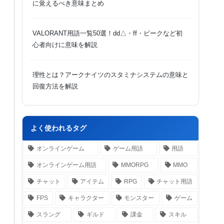
に覚えるべき意味まとめ
VALORANT用語一覧50選！dd△・ff・ピークなど初
心者向けに意味を解説
理性とは？アークナイツのスタミナシステムの意味と
回復方法を解説
よく使われるタグ
オンラインゲーム
ゲーム用語
用語
オンラインゲーム用語
MMORPG
MMO
チャット
アイテム
RPG
チャット用語
FPS
キャラクター
モンスター
ゲーム
スラング
ギルド
課金
スキル