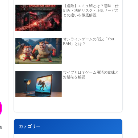
【危険】エミュ鯖とは？意味・仕
組み・法的リスク・正規サービス
との違いを徹底解説
オンラインゲームの伝説「You
BAN」とは？
ワイプとは？ゲーム用語の意味と
対処法を解説
カテゴリー
者