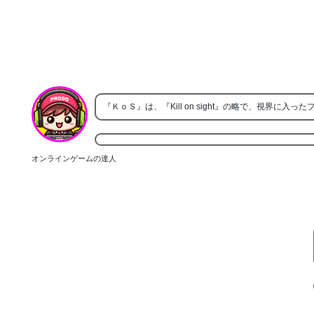
『ＫｏＳ』は、『Kill on sight』の略で、視界
オンラインゲームの達人