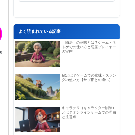
よく読まれている記事
「隠居」の意味とは？ゲーム・ネ
トゲでの使い方と隠居プレイヤー
の実態
者
altとは？ゲームでの意味・スラン
グの使い方【サブ垢との違い】
キャラデリ（キャラクター削除）
とは？オンラインゲームでの理由
と注意点