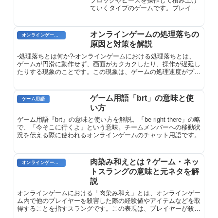
ブロックやピースを操作して積み上げ
ていくタイプのゲームです。プレイヤ
ーは落下するブロックを操作して、そ
ろえて消したり、盤面から取り除いた
りします。落ちゲーは、シンプルなル
オンラインゲームの処理落ちの
オンラインゲーム用語
ールと直感的な操作性が魅力で、幅広
原因と対策を解説
い層に人気があります。
-処理落ちとは何か?-オンラインゲームにおける処理落ちとは、
ゲームが円滑に動作せず、画面がカクカクしたり、操作が遅延し
たりする現象のことです。この現象は、ゲームの処理速度がプレ
イヤーの操作やゲーム内のイベントのスピードに追いつかない場
合に発生します。処理落ちの原因は様々で、プレイヤー側のデバ
イスのスペック不足や、ネットワークの遅延などが挙げられま
ゲーム用語「brt」の意味と使
ゲーム用語
す。
い方
ゲーム用語『brt』の意味と使い方を解説。「be right there」の略
で、「今そこに行くよ」という意味。チームメンバーへの移動状
況を伝える際に使われるオンラインゲームのチャット用語です。
肉染み和えとは？ゲーム・ネッ
オンラインゲーム用語
トスラングの意味と元ネタを解
説
オンラインゲームにおける「肉染み和え」とは、オンラインゲー
ム内で他のプレイヤーを殺害した際の経験値やアイテムなどを取
得することを指すスラングです。この表現は、プレイヤーが殺害
した相手が地面に倒れた際に赤い血しぶきが飛び散り、それらが