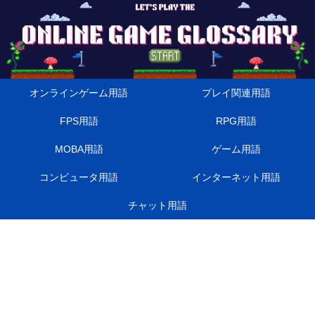
オンラインゲーム用語
プレイ関連用語
FPS用語
RPG用語
MOBA用語
ゲーム用語
コンピュータ用語
インターネット用語
チャット用語