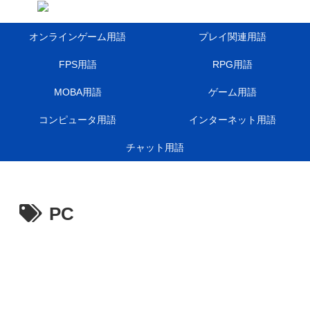
オンラインゲーム用語
プレイ関連用語
FPS用語
RPG用語
MOBA用語
ゲーム用語
コンピュータ用語
インターネット用語
チャット用語
PC