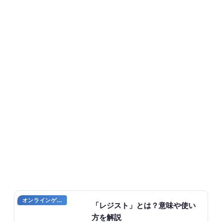
オンラインゲーム用語
「レジスト」とは？意味や使い
方を解説