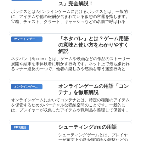
ス」完全解説！
ボックスとは?オンラインゲームにおけるボックスとは、一般的
に、アイテムや他の報酬が含まれている仮想の容器を指します。
宝箱、チェスト、クラート、キャッシュなどの名前で呼ばれるこ
とが多く、プレイヤーはゲーム内の特定の活動やクエストを完了
することで獲得できます。
「ネタバレ」とは？ゲーム用語
オンラインゲーム用語
の意味と使い方をわかりやすく
解説
ネタバレ（Spoiler）とは、ゲームや映画などの作品のストーリー
展開や結末を未体験者に明かす行為です。ネット上で最も嫌われ
るマナー違反の一つで、他者の楽しみや感動を奪う迷惑行為とし
て認識されています。SNSでの発言時には「ネタバレ注意」と明
記し、配慮が必要です。
オンラインゲームの用語「コン
オンラインゲームのプレイに関する用語
テナ」を徹底解説
オンラインゲームにおいてコンテナとは、特定の種類のアイテム
を保管するためのバーチャルな収納空間のことです。一般的に
は、プレイヤーが収集したアイテムや戦利品を整理して保管する
ために使用されます。コンテナはゲーム内のさまざまな場所で入
手でき、種類やサイズもさまざまです。アイテムの保管だけでな
く、コンテナにはインベントリ拡張としての役割もあります。
シューティングเกมの用語
FPS用語
シューティングゲームとは、プレイヤ
ーが画面上の敵や障害物を銃撃などの