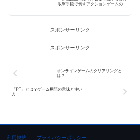
攻撃手段で倒すアクションゲームの一
種です。狙いを定めて射撃する腕前が
要求され、敵の攻撃をかわしたり、障
害物を避けたりしながら、制限時間内
に敵を撃破していくのが一般的なゲー
ムプレイです。シューティングゲーム
スポンサーリンク
は、一人称視点（FPS）や三人称視点
（TPS）など、さまざまな視点からプ
レイできます。
スポンサーリンク
オンラインゲームのクリアリングと
は？
「PT」とは？ゲーム用語の意味と使い
方
利用規約
プライバシーポリシー