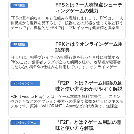
FPSとは？一人称視点シューテ
FPS用語
ィングゲームの魅力
FPSの基本的なルールと仕組みを理解しましょう。FPSは、一人
称視点から世界を見下ろして、銃器などの武器を使って敵と戦う
ゲームです。典型的なFPSでは、プレイヤーは健康値と弾薬量を
持ち、目標は敵を倒してミッションを完了することです。
FPKとは？オンラインゲーム用
FPS用語
語辞典
FPKとは、相手プレイヤーが犯罪行為を行った直後に攻撃する
PKのこと。犯罪者フラグが立った瞬間を狙い、攻撃者が犯罪者
にならない青PKの仕組みを利用しています。オンラインゲーム
用語辞典で詳しく解説。
「F2P」とは？ゲーム用語の意
オンラインゲーム用語
味と使い方をわかりやすく解説
F2P（Free to Play）とは、ゲーム本体を無料で提供し、スキン
やガチャなどのオプション要素への課金で収益を得るビジネスモ
デルです。原神・VALORANT・Apexなどが代表例で、無課金で
も基本的なゲーム体験ができながら、課金で見た目や進行速度を
カスタマイズできます。
「F2F」とは？ゲーム用語の意
オンラインゲームのプレイに関する用語
味と使い方を解説