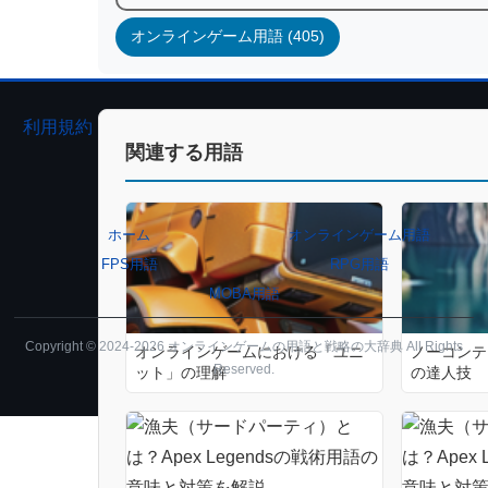
オンラインゲーム用語 (405)
利用規約
プライバシーポリシー
関連する用語
ホーム
オンラインゲーム用語
FPS用語
RPG用語
MOBA用語
Copyright © 2024-2026 オンラインゲームの用語と戦略の大辞典 All Rights
オンラインゲームにおける「ユニ
ノーコンテ
Reserved.
ット」の理解
の達人技