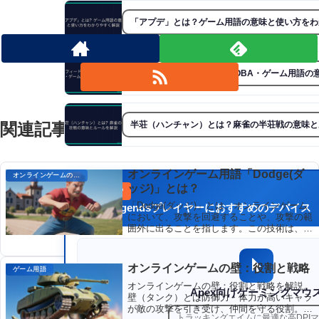
自称プロゲーマーをフォローする
「アプデ」とは？ゲーム用語の意味と使い方をわ
フィード（Feed）とは？MOBA・ゲーム用語の
関連記事
半荘（ハンチャン）とは？麻雀の半荘戦の意味と
オンラインゲーム用語「Dodge(ダ
オンラインゲームのプレイに関する用語
ッジ)」とは？
PICK UP
「Dodge(ダッジ)」とは、オンラインゲーム
Apex Legendsプレイヤーにおすすめのデバイス
において、攻撃を回避することや、攻撃の範
囲外に出ることを指します。この技術は、敵
の攻撃をかわしてダメージを最小限に抑える
ために使用されます。Dodgeはタイミングと
素早い反応を必要とし、熟練したプレイヤー
オンラインゲームの壁：役割と戦略
ゲーム用語
は、高度なDodgeテクニックを駆使して敵の
攻撃を巧みにかわします。
オンラインゲームの壁：役割と戦略を解説。
Apex向けゲーミングマウ
壁（タンク）とは防御力・体力が高いキャラ
が敵の攻撃を引き受け、仲間を守る役割。最
トラッキングエイムに最適な高DPI