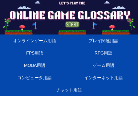
オンラインゲーム用語
プレイ関連用語
FPS用語
RPG用語
MOBA用語
ゲーム用語
コンピュータ用語
インターネット用語
チャット用語