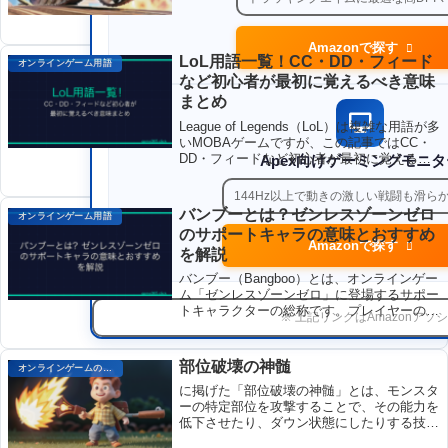
前線でダメージを吸収し、チーム生存を支え
る重要なポジションです。
Amazonで探す
LoL用語一覧！CC・DD・フィード
オンラインゲーム用語
など初心者が最初に覚えるべき意味
まとめ
League of Legends（LoL）は複雑な用語が多
いMOBAゲームですが、この記事ではCC・
DD・フィードなど初心者が最初に覚えるべ
Apex向けゲーミングモニタ
き頻出用語をカテゴリ別に解説します。ロー
ル・レーン戦・チームファイト・チャット略
144Hz以上で動きの激しい戦闘も滑ら
語・オブジェクト関連の重要な用語を網羅的
バンブーとは？ゼンレスゾーンゼロ
オンラインゲーム用語
にまとめました。
のサポートキャラの意味とおすすめ
Amazonで探す
を解説
バンブー（Bangboo）とは、オンラインゲー
ム「ゼンレスゾーンゼロ」に登場するサポー
トキャラクターの総称です。プレイヤーのチ
※ 上記リンクはAmazonア
ームに加わり、各種バフ効果やヒーリング、
デバフ付与などの補助的な役割を担当し、戦
闘を有利に進めるための重要な存在です。ゼ
部位破壊の神髄
オンラインゲームのプレイに関する用語
ンゼロの戦略的な深さを増す要素として機能
しています。
に掲げた「部位破壊の神髄」とは、モンスタ
ーの特定部位を攻撃することで、その能力を
低下させたり、ダウン状態にしたりする技術
を指します。部位破壊は、モンスターとの戦