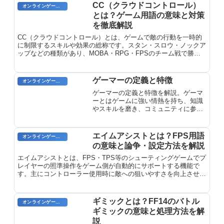
CC（クラウドコントロール）
オンラインゲームのプレイに関する用語
とは？ゲーム用語の意味と対策
を徹底解説
CC（クラウドコントロール）とは、ゲームで敵の行動を一時的
に制限するスキルや効果の総称です。スタン・スロウ・ノックア
ップなどの種類があり、MOBA・RPG・FPSのチーム戦で勝敗
を左右する重要な戦略用語です。CCの仕組みと対策を解説。
ゲーマーの定義と特徴
オンラインゲームのプレイに関する用語
ゲーマーの定義と特徴を解説。ゲーマ
ーとはゲームに強い情熱を持ち、知識
やスキルを磨き、コミュニティに参加
する愛好家です。カジュアルからハー
ドコア、eスポーツプレイヤーまで多様
な層が存在します。
エイムアシストとは？FPS用語
オンラインゲーム用語
の意味と論争・設定方法を解説
エイムアシストとは、FPS・TPS等のシューティングゲームでプ
レイヤーの照準操作をゲーム側が自動的にサポートする機能で
す。主にコントローラー使用時に敵への狙いやすさを向上させ、
マウスとの操作性の差を補う役割を果たします。
ギミックとは？FF14のバトル
オンラインゲーム用語
ギミックの意味と処理方法を解
説