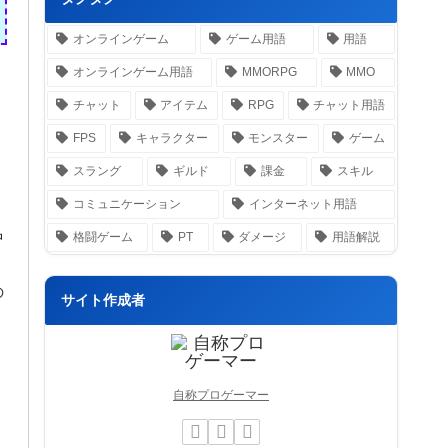
オンラインゲーム
ゲーム用語
用語
オンラインゲーム用語
MMORPG
MMO
チャット
アイテム
RPG
チャット用語
FPS
キャラクター
モンスター
ゲーム
スラング
ギルド
課金
スキル
コミュニケーション
インターネット用語
中
格闘ゲーム
PT
ダメージ
用語解説
の
サイト作成者
自称プロゲーマー