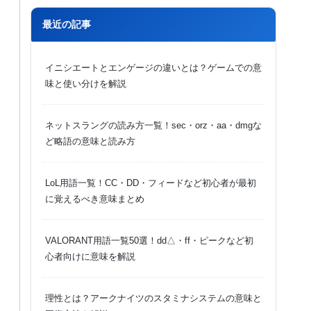
最近の記事
イニシエートとエンゲージの違いとは？ゲームでの意
味と使い分けを解説
ネットスラングの読み方一覧！sec・orz・aa・dmgな
ど略語の意味と読み方
LoL用語一覧！CC・DD・フィードなど初心者が最初
に覚えるべき意味まとめ
VALORANT用語一覧50選！dd△・ff・ピークなど初
心者向けに意味を解説
理性とは？アークナイツのスタミナシステムの意味と