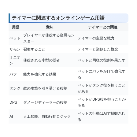
テイマーに関連するオンラインゲーム用語
用語
意味
テイマーとの関連
プレイヤーが使役する従属モン
ペット
テイマーの主要な戦力
スター
サモン
召喚すること
テイマーと類似した概念
ミニオ
使役される小型の従者
ペットと同様の役割を果たす
ン
ペットにバフをかけて強化す
バフ
能力を強化する効果
る
ペットがタンク役を担うこと
タンク
敵の攻撃を引き受ける役割
がある
ペットがDPS役を担うことが
DPS
ダメージディーラーの役割
ある
ペットの行動はAIで制御され
AI
人工知能、自動行動ロジック
る