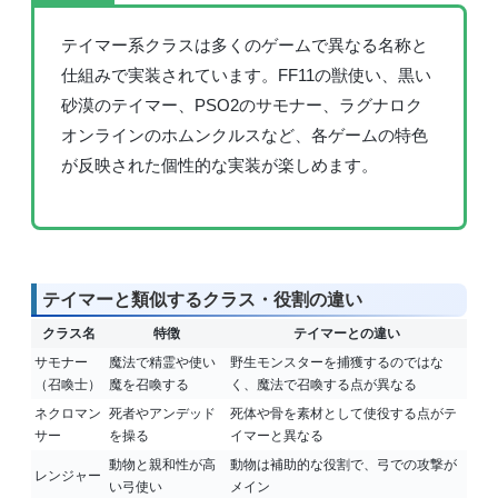
テイマー系クラスは多くのゲームで異なる名称と
仕組みで実装されています。FF11の獣使い、黒い
砂漠のテイマー、PSO2のサモナー、ラグナロク
オンラインのホムンクルスなど、各ゲームの特色
が反映された個性的な実装が楽しめます。
テイマーと類似するクラス・役割の違い
クラス名
特徴
テイマーとの違い
サモナー
魔法で精霊や使い
野生モンスターを捕獲するのではな
（召喚士）
魔を召喚する
く、魔法で召喚する点が異なる
ネクロマン
死者やアンデッド
死体や骨を素材として使役する点がテ
サー
を操る
イマーと異なる
動物と親和性が高
動物は補助的な役割で、弓での攻撃が
レンジャー
い弓使い
メイン