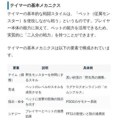
テイマーの基本メカニクス
テイマーの基本的な戦闘スタイルは、「ペット（従属モン
スター）を使役しながら戦う」というものです。プレイヤ
ー本体の能力に加えて、ペットの能力を活用できるため、
実質的に「二人分の戦力」を持つことができます。
テイマーの基本メカニクスは以下の要素で構成されていま
す。
要素
説明
具体例
テイム（捕
野生モンスターを仲間にす
黒い砂漠の「野生馬の捕獲」
獲）
るスキル
ペットのレベルやスキルを
ラグナロクオンラインの「ホ
育成
成長させる
ムンクルス」
ペットに攻撃や防御の指示
指示・命令
PSO2のサモナー系統
を出す
プレイヤーとペットの連携
シナジー
FF11の獣使いと獣の連携技
効果