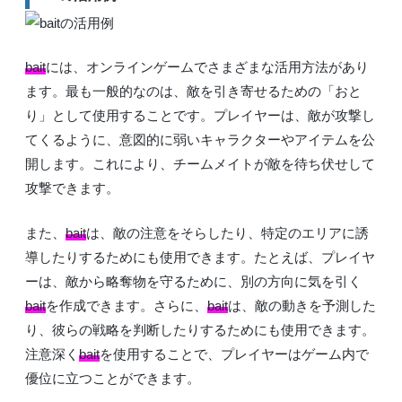
bait
には、オンラインゲームでさまざまな活用方法があり
ます。最も一般的なのは、敵を引き寄せるための「おと
り」として使用することです。プレイヤーは、敵が攻撃し
てくるように、意図的に弱いキャラクターやアイテムを公
開します。これにより、チームメイトが敵を待ち伏せして
攻撃できます。
また、
bait
は、敵の注意をそらしたり、特定のエリアに誘
導したりするためにも使用できます。たとえば、プレイヤ
ーは、敵から略奪物を守るために、別の方向に気を引く
bait
を作成できます。さらに、
bait
は、敵の動きを予測した
り、彼らの戦略を判断したりするためにも使用できます。
注意深く
bait
を使用することで、プレイヤーはゲーム内で
優位に立つことができます。