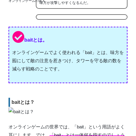
オンラインゲームの達人
味方が攻撃しやすくなるんだ。
baitとは。
オンラインゲームでよく使われる「bait」とは、味方を
囮にして敵の注意を惹きつけ、タワーを守る敵の数を
減らす戦略のことです。
baitとは？
オンラインゲームの世界では、「bait」という用語がよく
耳にします。では、
「bait」とは一体何を指すのでしょう