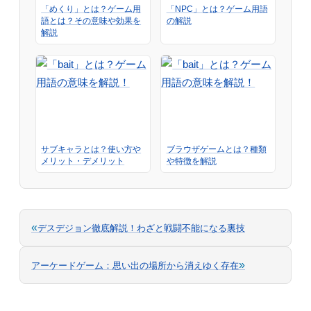
「めくり」とは？ゲーム用
「NPC」とは？ゲーム用語
語とは？その意味や効果を
の解説
解説
サブキャラとは？使い方や
ブラウザゲームとは？種類
メリット・デメリット
や特徴を解説
«
デスデジョン徹底解説！わざと戦闘不能になる裏技
»
アーケードゲーム：思い出の場所から消えゆく存在