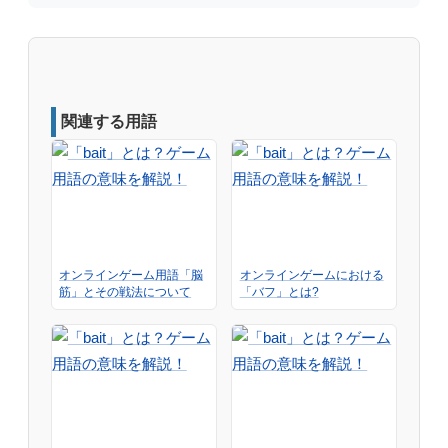
関連する用語
オンラインゲーム用語「脳
オンラインゲームにおける
筋」とその戦法について
「バフ」とは?