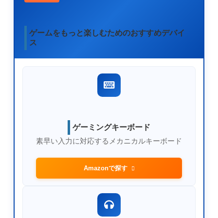
ゲームをもっと楽しむためのおすすめデバイ
ス
ゲーミングキーボード
素早い入力に対応するメカニカルキーボード
Amazonで探す