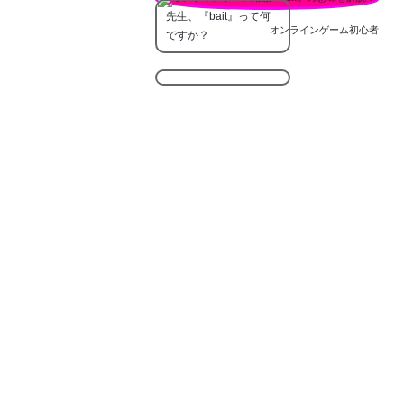
先生、『bait』って何
オンラインゲーム初心者
ですか？