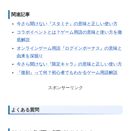
関連記事
今さら聞けない『スタミナ』の意味と正しい使い方
コラボイベントとは？ゲーム用語の意味と使い方を徹
底解説
オンラインゲーム用語『ログインボーナス』の意味と
由来を深掘り
今さら聞けない『限定キャラ』の意味と正しい使い方
『復刻』って何？初心者でもわかるゲーム用語解説
スポンサーリンク
よくある質問