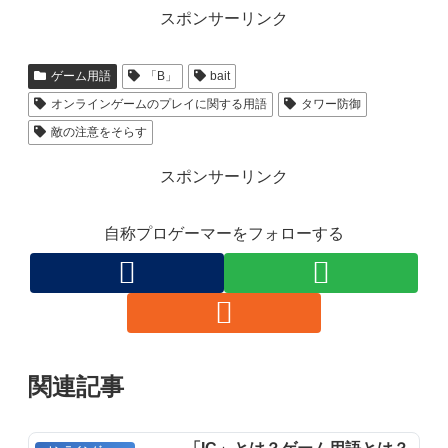
スポンサーリンク
ゲーム用語
「B」
bait
オンラインゲームのプレイに関する用語
タワー防御
敵の注意をそらす
スポンサーリンク
自称プロゲーマーをフォローする
関連記事