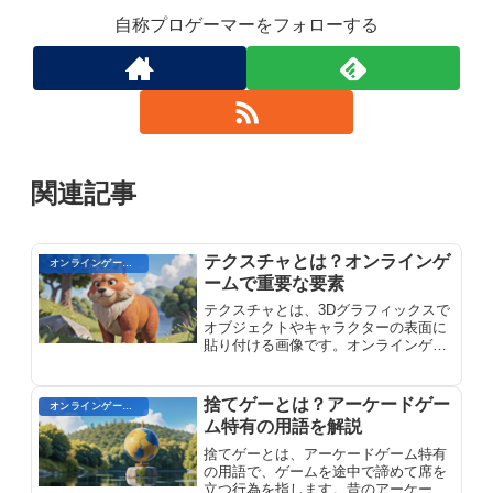
自称プロゲーマーをフォローする
関連記事
テクスチャとは？オンラインゲ
オンラインゲーム用語
ームで重要な要素
テクスチャとは、3Dグラフィックスで
オブジェクトやキャラクターの表面に
貼り付ける画像です。オンラインゲー
ムで重要な要素として、リアルさや詳
細さを表現し、ゲームの見た目を向上
させます。
捨てゲーとは？アーケードゲー
オンラインゲームのプレイに関する用語
ム特有の用語を解説
捨てゲーとは、アーケードゲーム特有
の用語で、ゲームを途中で諦めて席を
立つ行為を指します。昔のアーケード