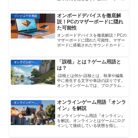
でお金を払ってプレイしていた時代
に、クリアできない場合に「捨てる」
という行動から生まれた言葉です。
オンボードデバイスを徹底解
コンピュータ用語
説！PCのマザーボードに隠れ
た可能性
オンボードデバイスを徹底解説！PCの
マザーボードに隠れた可能性。マザー
ボードに搭載されたサウンドカード、
ネットワークカード、グラフィックカ
ードなどの機能を総称したオンボの定
義と役割を紹介します。
「誤植」とは？ゲーム用語と
オンラインゲームのプレイに関する用語
は？
-誤植とは何か-誤植とは、執筆や編集
中に発生する文字や単語の誤りです。
オンラインゲームでは、プログラムや
ゲームテキストの翻訳、ユーザーイン
ターフェイスなど、さまざまな要素に
誤植が発生する可能性があります。こ
オンラインゲーム用語「オンラ
オンラインゲームのプレイに関する用語
れらの誤植は、スペルミス、文法上の
イン」を解説
間違い、ファクト上の誤りなど、多様
で広範囲に及びます。
オンラインゲーム用語『オンライン』
を解説。オンラインとはゲームにログ
インして接続している状態を指し、他
のプレイヤーとの交流やゲームプレイ
が可能になります。初心者向けの基本