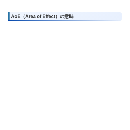
AoE（Area of Effect）の意味