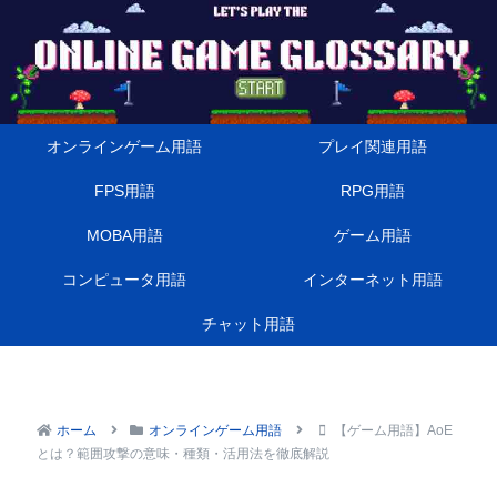
オンラインゲーム用語
プレイ関連用語
FPS用語
RPG用語
MOBA用語
ゲーム用語
コンピュータ用語
インターネット用語
チャット用語
ホーム
オンラインゲーム用語
【ゲーム用語】AoE
とは？範囲攻撃の意味・種類・活用法を徹底解説