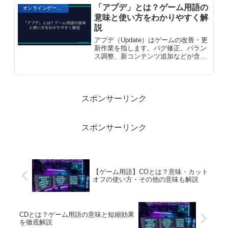
用語解説です。
「アプデ」とは？ゲーム用語の
オンラインゲーム用語
意味と使い方をわかりやすく解
説
アプデ（Update）はゲームの改善・更
新作業を指します。バグ修正、バラン
ス調整、新コンテンツ追加などが含ま
れ、オンラインゲームやスマートフォ
ンゲームで定期的に実施されます。プ
レイヤーはアプデによってゲームが常
に進化することを期待しています。
スポンサーリンク
スポンサーリンク
【ゲーム用語】COとは？意味・カット
オフの使い方・その他の意味も解説
CDとは？ゲーム用語の意味と短縮効果
を徹底解説