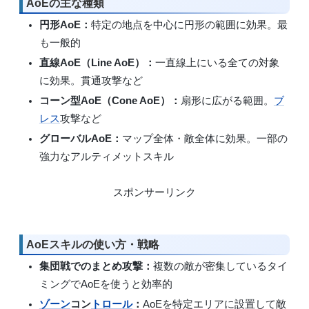
AoEの主な種類
円形AoE：
特定の地点を中心に円形の範囲に効果。最
も一般的
直線AoE（Line AoE）：
一直線上にいる全ての対象
に効果。貫通攻撃など
コーン型AoE（Cone AoE）：
扇形に広がる範囲。
ブ
レス
攻撃など
グローバルAoE：
マップ全体・敵全体に効果。一部の
強力なアルティメットスキル
スポンサーリンク
AoEスキルの使い方・戦略
集団戦でのまとめ攻撃：
複数の敵が密集しているタイ
ミングでAoEを使うと効率的
ゾーン
コン
トロール
：
AoEを特定エリアに設置して敵