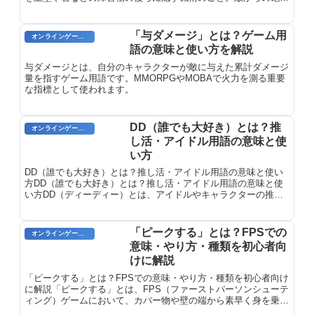
を最小限に抑えながら、こちらからは攻撃できる有利なポジショ
ン取りを実現します。
「与ダメージ」とは？ゲーム用
オンラインゲーム用語
語の意味と使い方を解説
与ダメージとは、自分のキャラクターが敵に与えた累計ダメージ
量を指すゲーム用語です。MMORPGやMOBAで火力を測る重要
な指標として使われます。
DD（誰でも大好き）とは？推
オンラインゲーム用語
し活・アイドル用語の意味と使
い方
DD（誰でも大好き）とは？推し活・アイドル用語の意味と使い
方DD（誰でも大好き）とは？推し活・アイドル用語の意味と使
い方DD（ディーディー）とは、アイドルやキャラクターの推し
活における用語で、「誰でも大好き」の略語です。特定の推しメ
ンバーを...
「ピークする」とは？FPSでの
オンラインゲーム用語
意味・やり方・種類を初心者向
けに解説
「ピークする」とは？FPSでの意味・やり方・種類を初心者向け
に解説「ピークする」とは、FPS（ファーストパーソンシューテ
ィング）ゲームにおいて、カバー物や壁の端から素早く身を乗り
出して敵の位置を確認したり、敵を撃ったりする戦術的なムーブ