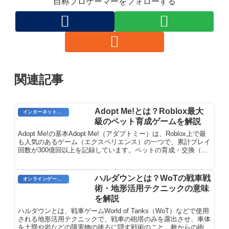
自称プロゲーマーをフォローする
関連記事
Adopt Me!とは？Roblox最大
インターネット用語
級のペット育成ゲームを解説
Adopt Me!の基本Adopt Me!（アダプトミー）は、Roblox上で最
も人気のあるゲーム（エクスペリエンス）の一つで、累計プレイ
回数が300億回以上を記録しています。ペットの育成・交換（ト
レード）を中心としたソーシャルゲームで、2...
ハルダウンとは？WoTの戦車戦
オンラインゲーム用語
術・地形活用テクニックの意味
を解説
ハルダウンとは、戦車ゲームWorld of Tanks（WoT）などで使用
される地形活用テクニックで、戦車の砲塔のみを露出させ、車体
を土塁や岩などの障害物の後ろに隠す戦術のこと。敵からの砲撃