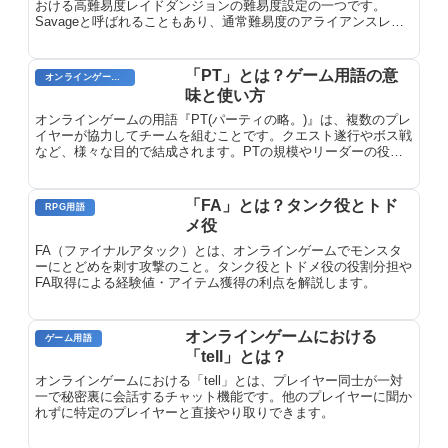
おける高難易度レイドダンジョンの難易度設定の一つです。
Savageと呼ばれることもあり、通常難易度のアライアンスレイ
ドよりも大幅に難易度が上がった、プレイヤースキルと装備が試
される最高難度のコンテンツとなっています。
「PT」とは？ゲーム用語の意
オンラインゲームのプレイに関する用語
味と使い方
オンラインゲームの用語『PT(パーティの略。)』は、複数のプレ
イヤーが協力してチームを組むことです。クエスト遂行やボス戦
など、様々な目的で結成されます。PTの規模やリーダーの役割
について解説します。
「FA」とは？タンク役とトド
RPG用語
メ役
FA（ファイナルアタック）とは、オンラインゲームでモンスタ
ーにとどめを刺す攻撃のこと。タンク役とトドメ役の役割分担や
FA取得による経験値・アイテム獲得の利点を解説します。
オンラインゲームにおける
ゲーム用語
「tell」とは？
オンラインゲームにおける「tell」とは、プレイヤー同士が一対
一で秘密裏に会話するチャット機能です。他のプレイヤーに聞か
れずに特定のプレイヤーと直接やり取りできます。