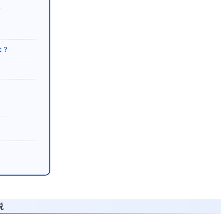
？
は？
説