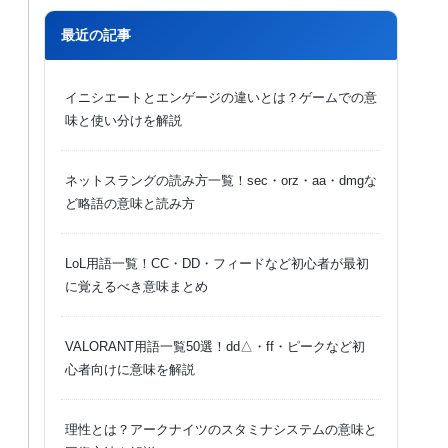
最近の記事
イニシエートとエンゲージの違いとは？ゲームでの意
味と使い分けを解説
ネットスラングの読み方一覧！sec・orz・aa・dmgな
ど略語の意味と読み方
LoL用語一覧！CC・DD・フィードなど初心者が最初
に覚えるべき意味まとめ
VALORANT用語一覧50選！dd△・ff・ピークなど初
心者向けに意味を解説
理性とは？アークナイツのスタミナシステムの意味と