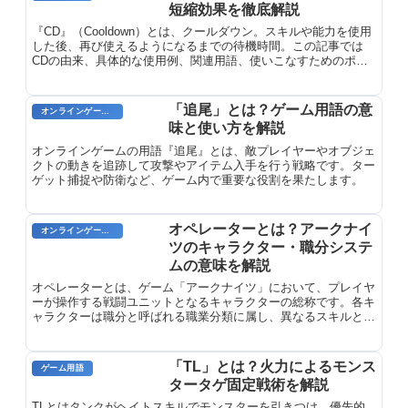
短縮効果を徹底解説
『CD』（Cooldown）とは、クールダウン。スキルや能力を使用
した後、再び使えるようになるまでの待機時間。この記事では
CDの由来、具体的な使用例、関連用語、使いこなすためのポイ
ントを詳しく解説します。
「追尾」とは？ゲーム用語の意
オンラインゲーム用語
味と使い方を解説
オンラインゲームの用語『追尾』とは、敵プレイヤーやオブジェ
クトの動きを追跡して攻撃やアイテム入手を行う戦略です。ター
ゲット捕捉や防衛など、ゲーム内で重要な役割を果たします。
オペレーターとは？アークナイ
オンラインゲーム用語
ツのキャラクター・職分システ
ムの意味を解説
オペレーターとは、ゲーム「アークナイツ」において、プレイヤ
ーが操作する戦闘ユニットとなるキャラクターの総称です。各キ
ャラクターは職分と呼ばれる職業分類に属し、異なるスキルと特
性を持って戦場で活躍します。
「TL」とは？火力によるモンス
ゲーム用語
タータゲ固定戦術を解説
TLとはタンクがヘイトスキルでモンスターを引きつけ、優先的