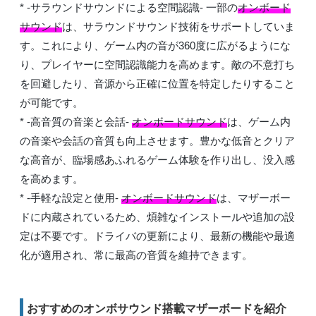
* -サラウンドサウンドによる空間認識- 一部の
オンボード
サウンド
は、サラウンドサウンド技術をサポートしていま
す。これにより、ゲーム内の音が360度に広がるようにな
り、プレイヤーに空間認識能力を高めます。敵の不意打ち
を回避したり、音源から正確に位置を特定したりすること
が可能です。
* -高音質の音楽と会話-
オンボードサウンド
は、ゲーム内
の音楽や会話の音質も向上させます。豊かな低音とクリア
な高音が、臨場感あふれるゲーム体験を作り出し、没入感
を高めます。
* -手軽な設定と使用-
オンボードサウンド
は、マザーボー
ドに内蔵されているため、煩雑なインストールや追加の設
定は不要です。ドライバの更新により、最新の機能や最適
化が適用され、常に最高の音質を維持できます。
おすすめのオンボサウンド搭載マザーボードを紹介