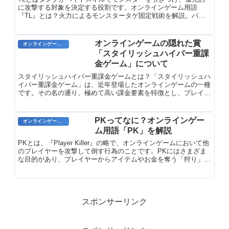
に攻撃する対象を決定する役割です。オンラインゲーム用語
『TL』とは？火力によるモンスタータゲ固定戦術を解説。パー
ティー全体の被害を最小限に抑える重要な戦術。
オンラインゲームの隠れた賞
オンラインゲーム用語
「スタイリッシュハイパー重課
金ゲーム」について
スタイリッシュハイパー重課金ゲームとは？「スタイリッシュハ
イパー重課金ゲーム」は、近年登場したオンラインゲームの一種
です。その名の通り、極めて高い課金要素を特徴とし、プレイヤ
ーは自身のキャラクターを強化するために多額のお金を投入する
必要があります。しかし、こうしたゲームは単に課金要素が高い
だけでなく、独特のスタイリッシュなビジュアルや派手な演出で
PKってなに？オンラインゲー
オンラインゲーム用語
プレイヤーを魅了します。
ム用語「PK」を解説
PKとは、『Player Killer』の略で、オンラインゲームにおいて他
のプレイヤーを攻撃して倒す行為のことです。PKにはさまざま
な目的があり、プレイヤーからアイテムやお金を奪う「狩り」、
ゲーム内で悪名を得る「荒らし」、ゲーム内のバランスを崩す
「グリーフ」などが挙げられます。PKはほとんどのオンライン
ゲームで禁止されていますが、一部のゲームでは「PKルール」
として限定的なPKを許可しています。
スポンサーリンク