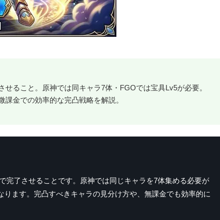
せること。原神では同キャラ7体・FGOでは宝具Lv5が必要。
微課金での効率的な完凸戦略を解説。
で完了させることです。原神では同じキャラを7体集める必要が
となります。完凸すべきキャラの見分け方や、無課金でも効率的に