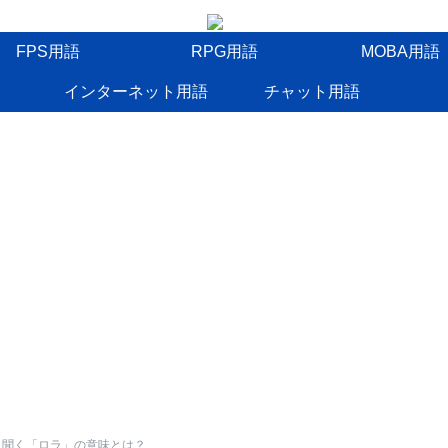
FPS用語
RPG用語
MOBA用語
インターネット用語
チャット用語
く聞く「ロラ」の意味とは？