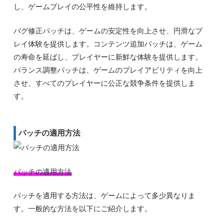
し、ゲームプレイの公平性を維持します。
バグ修正パッチは、ゲームの安定性を向上させ、円滑なプ
レイ体験を提供します。コンテンツ追加パッチは、ゲーム
の寿命を延ばし、プレイヤーに新鮮な体験を提供します。
バランス調整パッチは、ゲームのプレイアビリティを向上
させ、すべてのプレイヤーに公正な競争条件を提供しま
す。
パッチの適用方法
パッチの適用方法
パッチを適用する方法は、ゲームによって多少異なりま
す。一般的な方法を以下にご紹介します。