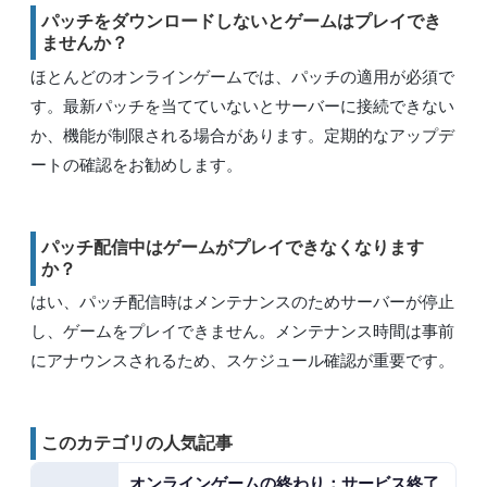
パッチをダウンロードしないとゲームはプレイでき
ませんか？
ほとんどのオンラインゲームでは、パッチの適用が必須で
す。最新パッチを当てていないとサーバーに接続できない
か、機能が制限される場合があります。定期的なアップデ
ートの確認をお勧めします。
パッチ配信中はゲームがプレイできなくなります
か？
はい、パッチ配信時はメンテナンスのためサーバーが停止
し、ゲームをプレイできません。メンテナンス時間は事前
にアナウンスされるため、スケジュール確認が重要です。
このカテゴリの人気記事
オンラインゲームの終わり：サービス終了