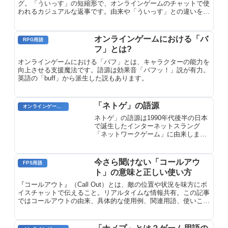
グ。「ういっす」の短縮形で、オンラインゲームのチャットで使
われるカジュアルな返事です。由来や「ういっす」との違いを解
説します。
オンラインゲームにおける「バ
RPG用語
フ」とは?
オンラインゲームにおける「バフ」とは、キャラクターの能力を
向上させる支援魔法です。語源は効果音「バフッ！」説が有力。
英語の「buff」から派生した説もあります。
「ネトゲ」の語源
オンラインゲームのプレイに関する用語
ネトゲ」の語源は1990年代後半の日本
で誕生したインターネットスラング
「ネットワークゲーム」に由来しま
す。インターネットを通じて複数のプ
レイヤーが対戦・協力するゲームを指
す言葉が、次第に略されて現在の表現
今さら聞けない「コールアウ
FPS用語
になりました。
ト」の意味と正しい使い方
『コールアウト』（Call Out）とは、敵の位置や状況を味方にボ
イスチャットで伝えること。リアルタイムな情報共有。この記事
ではコールアウトの由来、具体的な使用例、関連用語、使いこな
すためのポイントを詳しく解説します。