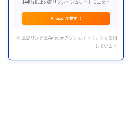
144Hz以上の高リフレッシュレートモニター
Amazonで探す
※ 上記リンクはAmazonアソシエイトリンクを使用
しています