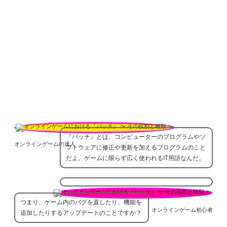
『パッチ』とは、コンピューターのプログラムやソ
オンラインゲームの達人
フトウェアに修正や更新を加えるプログラムのこと
だよ。ゲームに限らず広く使われるIT用語なんだ。
つまり、ゲーム内のバグを直したり、機能を
オンラインゲーム初心者
追加したりするアップデートのことですか？