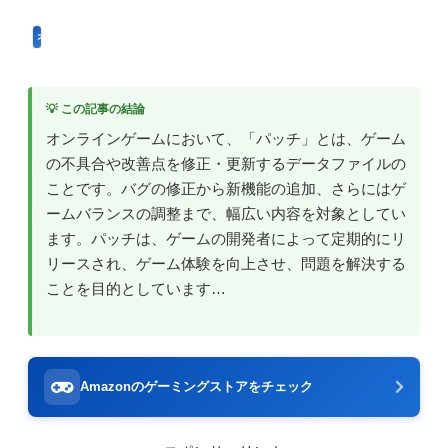
オンラインゲーム用語
💡 この記事の結論
オンラインゲームにおいて、「パッチ」とは、ゲーム
の不具合や改善点を修正・更新するデータファイルの
ことです。バグの修正から新機能の追加、さらにはゲ
ームバランスの調整まで、幅広い内容を対象としてい
ます。パッチは、ゲームの開発者によって定期的にリ
リースされ、ゲーム体験を向上させ、問題を解決する
ことを目的としています…
Amazonのゲーミングストアをチェック