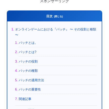
スポンサーリンク
目次
オンラインゲームにおける『パッチ』 〜 その役割と種類
〜
パッチとは。
パッチとは?
パッチの役割
パッチの種類
パッチの適用方法
パッチの重要性
関連記事