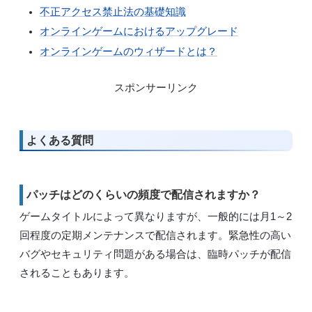
不正アクセス禁止法の基礎知識
オンラインゲームにおけるアップグレード
オンラインゲームのウィザードとは？
スポンサーリンク
よくある質問
パッチはどのくらいの頻度で配信されますか？
ゲームタイトルによって異なりますが、一般的には月1～2
回程度の定期メンテナンスで配信されます。緊急性の高い
バグやセキュリティ問題がある場合は、臨時パッチが配信
されることもあります。