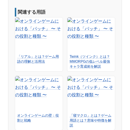
関連する用語
「リアル」とは？ゲーム用
Twink（ツインク）とは？
語の理解と活用法
MMORPGの低レベル最強
キャラ育成術を解説
オンラインゲームの壁：役
「寝マクロ」とは？ゲーム
割と戦略
用語とは？意味や特徴を解
説