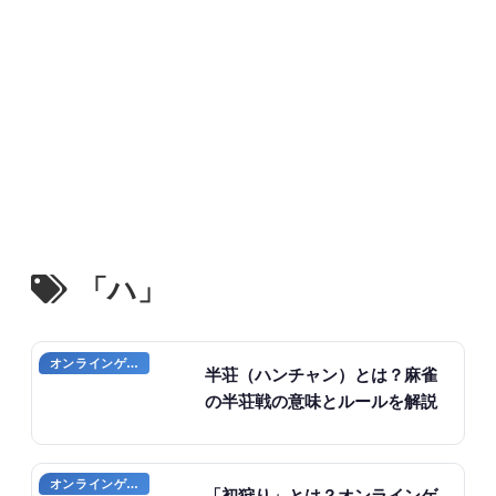
「ハ」
オンラインゲーム用語
半荘（ハンチャン）とは？麻雀
の半荘戦の意味とルールを解説
オンラインゲーム用語
「初狩り」とは？オンラインゲ