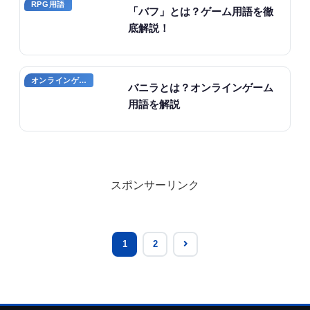
RPG用語
「バフ」とは？ゲーム用語を徹
底解説！
オンラインゲームのプレイに関する用語
バニラとは？オンラインゲーム
用語を解説
スポンサーリンク
次
1
2
へ