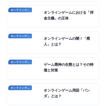
オンラインゲーム用語
オンラインゲームにおける「拝
金主義」の正体
オンラインゲーム用語
オンラインゲームの闇！「廃
人」とは？
オンラインゲームのプレイに関する用語
ゲーム廃神の生態とは？その特
徴と対策
オンラインゲームのプレイに関する用語
オンラインゲーム用語「パン
ダ」とは？