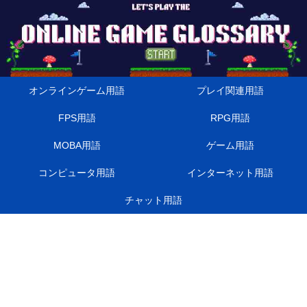
オンラインゲーム用語
プレイ関連用語
FPS用語
RPG用語
MOBA用語
ゲーム用語
コンピュータ用語
インターネット用語
チャット用語