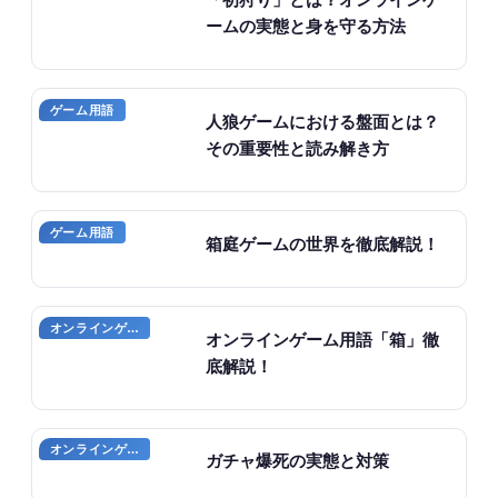
ームの実態と身を守る方法
ゲーム用語
人狼ゲームにおける盤面とは？
その重要性と読み解き方
ゲーム用語
箱庭ゲームの世界を徹底解説！
オンラインゲーム用語
オンラインゲーム用語「箱」徹
底解説！
オンラインゲーム用語
ガチャ爆死の実態と対策