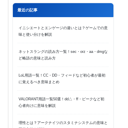
最近の記事
イニシエートとエンゲージの違いとは？ゲームでの意
味と使い分けを解説
ネットスラングの読み方一覧！sec・orz・aa・dmgな
ど略語の意味と読み方
LoL用語一覧！CC・DD・フィードなど初心者が最初
に覚えるべき意味まとめ
VALORANT用語一覧50選！dd△・ff・ピークなど初
心者向けに意味を解説
理性とは？アークナイツのスタミナシステムの意味と