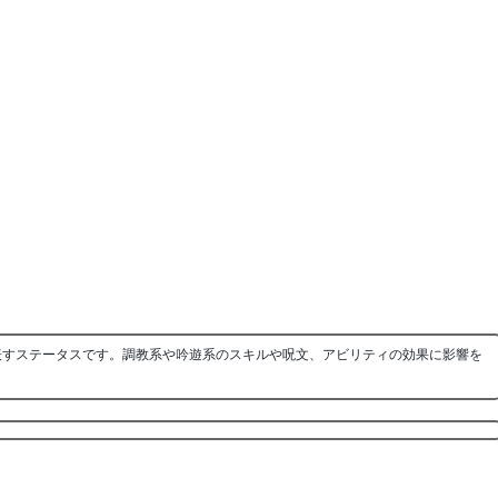
表すステータスです。調教系や吟遊系のスキルや呪文、アビリティの効果に影響を