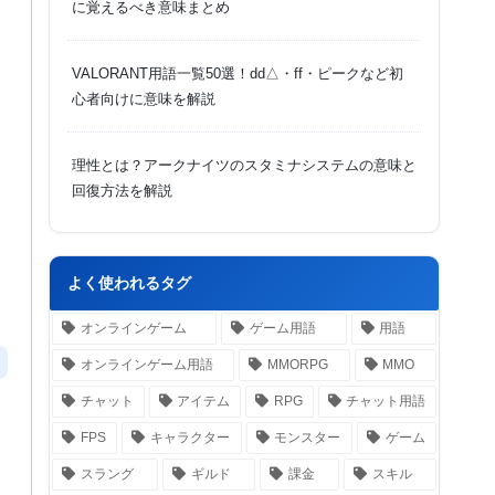
に覚えるべき意味まとめ
VALORANT用語一覧50選！dd△・ff・ピークなど初
心者向けに意味を解説
理性とは？アークナイツのスタミナシステムの意味と
回復方法を解説
よく使われるタグ
オンラインゲーム
ゲーム用語
用語
オンラインゲーム用語
MMORPG
MMO
チャット
アイテム
RPG
チャット用語
FPS
キャラクター
モンスター
ゲーム
スラング
ギルド
課金
スキル