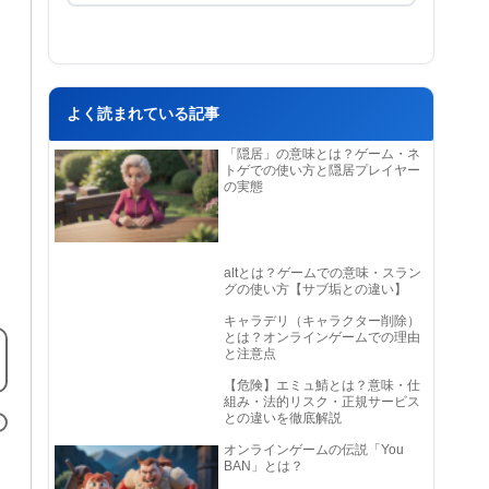
よく読まれている記事
「隠居」の意味とは？ゲーム・ネ
トゲでの使い方と隠居プレイヤー
の実態
altとは？ゲームでの意味・スラン
グの使い方【サブ垢との違い】
キャラデリ（キャラクター削除）
とは？オンラインゲームでの理由
と注意点
【危険】エミュ鯖とは？意味・仕
組み・法的リスク・正規サービス
との違いを徹底解説
オンラインゲームの伝説「You
BAN」とは？