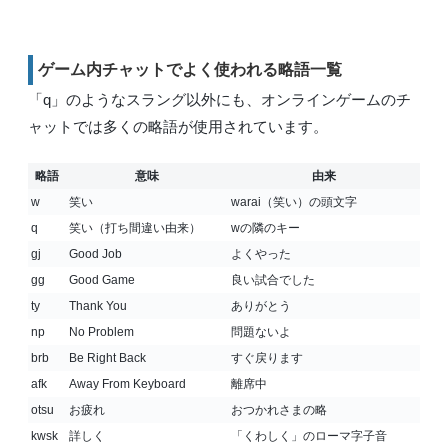
ゲーム内チャットでよく使われる略語一覧
「q」のようなスラング以外にも、オンラインゲームのチ
ャットでは多くの略語が使用されています。
略語
意味
由来
w
笑い
warai（笑い）の頭文字
q
笑い（打ち間違い由来）
wの隣のキー
gj
Good Job
よくやった
gg
Good Game
良い試合でした
ty
Thank You
ありがとう
np
No Problem
問題ないよ
brb
Be Right Back
すぐ戻ります
afk
Away From Keyboard
離席中
otsu
お疲れ
おつかれさまの略
kwsk
詳しく
「くわしく」のローマ字子音