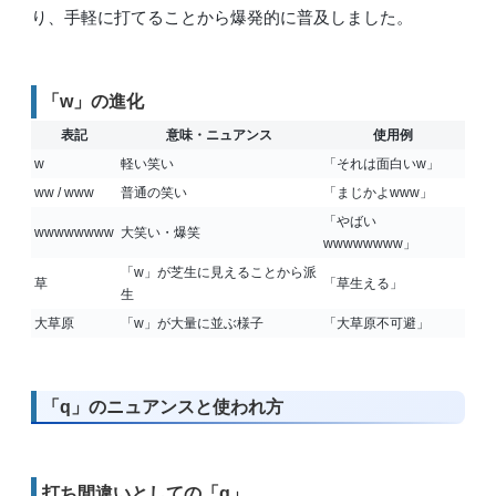
り、手軽に打てることから爆発的に普及しました。
「w」の進化
表記
意味・ニュアンス
使用例
w
軽い笑い
「それは面白いw」
ww / www
普通の笑い
「まじかよwww」
「やばい
wwwwwwww
大笑い・爆笑
wwwwwwww」
「w」が芝生に見えることから派
草
「草生える」
生
大草原
「w」が大量に並ぶ様子
「大草原不可避」
「q」のニュアンスと使われ方
打ち間違いとしての「q」