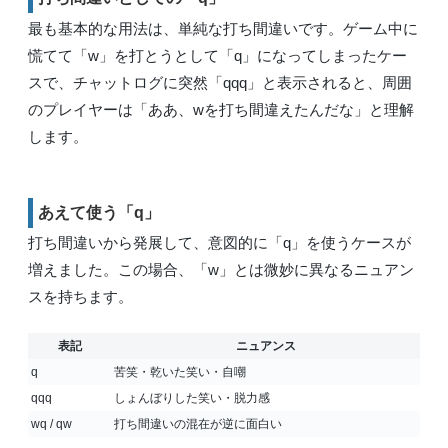
最も基本的な用法は、単純な打ち間違いです。ゲーム中に
慌てて「w」を打とうとして「q」になってしまったケー
スで、チャットログに突然「qqq」と表示されると、周囲
のプレイヤーは「ああ、wを打ち間違えたんだな」と理解
します。
あえて使う「q」
打ち間違いから発展して、意図的に「q」を使うケースが
増えました。この場合、「w」とは微妙に異なるニュアン
スを持ちます。
表記
ニュアンス
q
苦笑・乾いた笑い・自嘲
qqq
しょんぼりした笑い・脱力感
wq / qw
打ち間違いの混在が逆に面白い