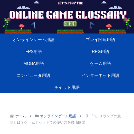
オンラインゲーム用語
プレイ関連用語
FPS用語
RPG用語
MOBA用語
ゲーム用語
コンピュータ用語
インターネット用語
チャット用語
ホーム
オンラインゲーム用語
「q」スラングの意
味とは？ゲームチャットでの使い方を徹底解説