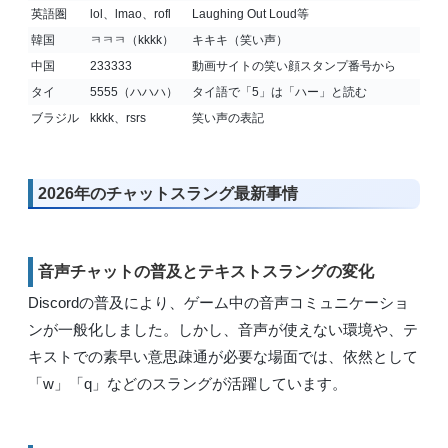
英語圏
lol、lmao、rofl
Laughing Out Loud等
韓国
ㅋㅋㅋ（kkkk）
キキキ（笑い声）
中国
233333
動画サイトの笑い顔スタンプ番号から
タイ
5555（ハハハ）
タイ語で「5」は「ハー」と読む
ブラジル
kkkk、rsrs
笑い声の表記
2026年のチャットスラング最新事情
音声チャットの普及とテキストスラングの変化
Discordの普及により、ゲーム中の音声コミュニケーショ
ンが一般化しました。しかし、音声が使えない環境や、テ
キストでの素早い意思疎通が必要な場面では、依然として
「w」「q」などのスラングが活躍しています。