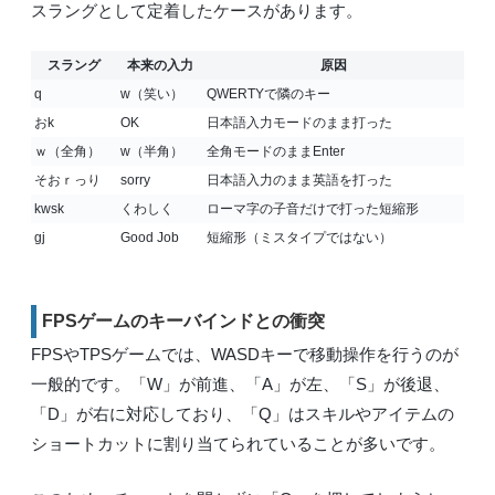
スラングとして定着したケースがあります。
スラング
本来の入力
原因
q
w（笑い）
QWERTYで隣のキー
おk
OK
日本語入力モードのまま打った
ｗ（全角）
w（半角）
全角モードのままEnter
そおｒっり
sorry
日本語入力のまま英語を打った
kwsk
くわしく
ローマ字の子音だけで打った短縮形
gj
Good Job
短縮形（ミスタイプではない）
FPSゲームのキーバインドとの衝突
FPSやTPSゲームでは、WASDキーで移動操作を行うのが
一般的です。「W」が前進、「A」が左、「S」が後退、
「D」が右に対応しており、「Q」はスキルやアイテムの
ショートカットに割り当てられていることが多いです。