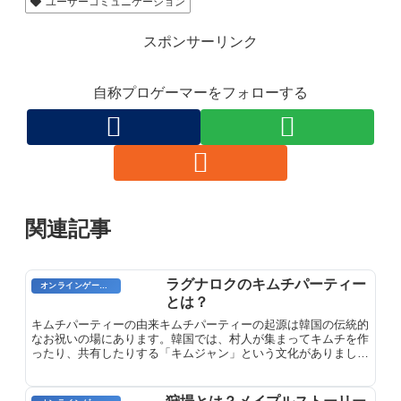
ユーザーコミュニケーション
スポンサーリンク
自称プロゲーマーをフォローする
関連記事
ラグナロクのキムチパーティー
オンラインゲーム用語
とは？
キムチパーティーの由来キムチパーティーの起源は韓国の伝統的
なお祝いの場にあります。韓国では、村人が集まってキムチを作
ったり、共有したりする「キムジャン」という文化がありまし
た。このキムジャンの際に、キムチの出来栄えを祝って宴会を開
くのが慣例でした。この宴が次第に「キムチパーティー」と呼ば
れるようになり、韓国における人気の社交行事へと発展したので