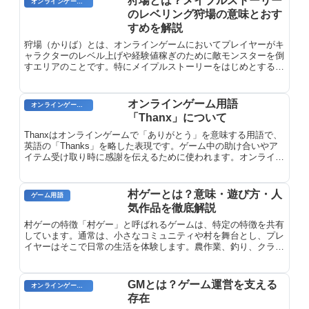
狩場とは？メイプルストーリー
オンラインゲーム用語
す。
のレベリング狩場の意味とおす
すめを解説
狩場（かりば）とは、オンラインゲームにおいてプレイヤーがキ
ャラクターのレベル上げや経験値稼ぎのために敵モンスターを倒
すエリアのことです。特にメイプルストーリーをはじめとする
MMORPGでは、キャラクターのレベルや強さに応じた適切な狩
場を選択することが、効率的な成長に欠かせません。狩場選びは
ゲームの進行速度を大きく左右する重要な要素となります。
オンラインゲーム用語
オンラインゲーム用語
「Thanx」について
Thanxはオンラインゲームで「ありがとう」を意味する用語で、
英語の「Thanks」を略した表現です。ゲーム中の助け合いやア
イテム受け取り時に感謝を伝えるために使われます。オンライン
ゲーム用語『Thanx』について、意味と由来を解説します。
村ゲーとは？意味・遊び方・人
ゲーム用語
気作品を徹底解説
村ゲーの特徴「村ゲー」と呼ばれるゲームは、特定の特徴を共有
しています。通常は、小さなコミュニティや村を舞台とし、プレ
イヤーはそこで日常の生活を体験します。農作業、釣り、クラフ
ト、社交活動などが一般的に含まれています。村ゲーの多くは、
協力プレイやマルチプレイヤーモードを備えており、プレイヤー
が他のプレイヤーと協力したり、競争したりできるようになって
GMとは？ゲーム運営を支える
オンラインゲームのプレイに関する用語
います。
存在