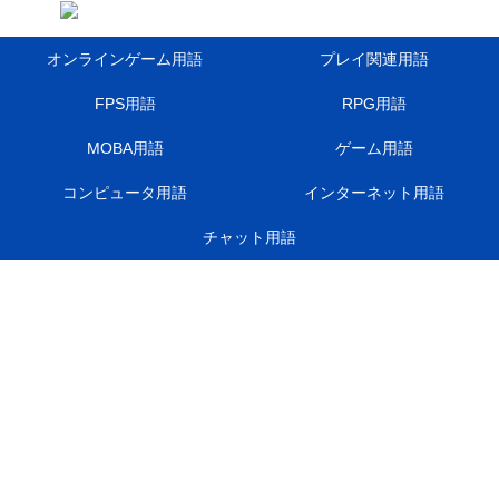
オンラインゲーム用語
プレイ関連用語
FPS用語
RPG用語
MOBA用語
ゲーム用語
コンピュータ用語
インターネット用語
チャット用語