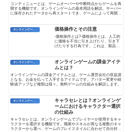
コンティニューとは、ゲームオーバーや中断時点からゲームを再
開する機能です。オンラインゲームの基本用語を解説。サーバー
に保存されたデータから再スタートでき、ゲームによって再開地
点が異なります。
価格操作とその注意
オンラインゲームのプレイに関する用語
-価格操作とは?-価格操作とは、人工的
に価格を不当に引き上げたり、引き下
げたりする行為です。これは、製品や
サービスの供給または需要を操作する
ことで行われます。例えば、独占企業
が供給を制限して価格を引き上げた
オンラインゲームの課金アイテ
オンラインゲーム用語
り、カルテルが生産を制限して供給量
ムとは？
を減らしたりするなどです。また、価
格操作には、誤解を招く広告や虚偽の
オンラインゲームの課金アイテムとは、ゲーム運営会社の収益源
情報を利用して消費者に誤解を与え、
となる、お金を払って入手するアイテムです。アバター変更や経
より高い価格で購入させたりすること
験値アップなど種類は様々。無料ゲームの仕組みを解説します。
も含まれます。
キャラセレとは？オンラインゲ
オンラインゲームのプレイに関する用語
ームにおけるキャラクター選択
の仕組み
キャラセレとは、オンラインゲームでプレイヤーが使用するキャ
ラクターを選択する機能です。職業やスキルが異なる複数のキャ
ラクターから選べ、ゲームのプレイスタイルに合わせて自分好み