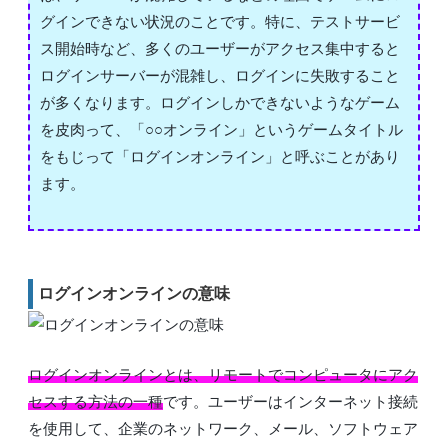
グインできない状況のことです。特に、テストサービ
ス開始時など、多くのユーザーがアクセス集中すると
ログインサーバーが混雑し、ログインに失敗すること
が多くなります。ログインしかできないようなゲーム
を皮肉って、「○○オンライン」というゲームタイトル
をもじって「ログインオンライン」と呼ぶことがあり
ます。
ログインオンラインの意味
ログインオンラインとは、リモートでコンピュータにアク
セスする方法の一種
です。ユーザーはインターネット接続
を使用して、企業のネットワーク、メール、ソフトウェア