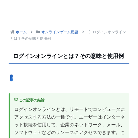
ホーム
オンラインゲーム用語
ログインオンライン
とは？その意味と使用例
ログインオンラインとは？その意味と使用例
オンラインゲーム用語
💡 この記事の結論
ログインオンラインとは、リモートでコンピュータに
アクセスする方法の一種です。ユーザーはインターネ
ット接続を使用して、企業のネットワーク、メール、
ソフトウェアなどのリソースにアクセスできます。こ