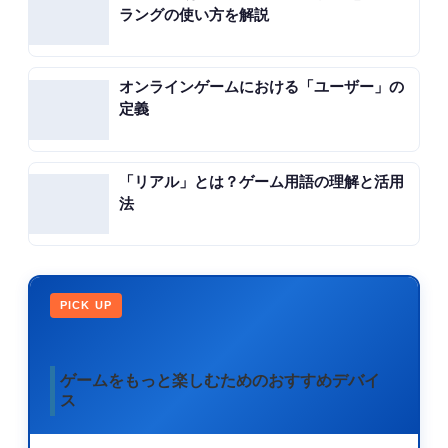
ラングの使い方を解説
オンラインゲームにおける「ユーザー」の
定義
「リアル」とは？ゲーム用語の理解と活用
法
PICK UP
ゲームをもっと楽しむためのおすすめデバイ
ス