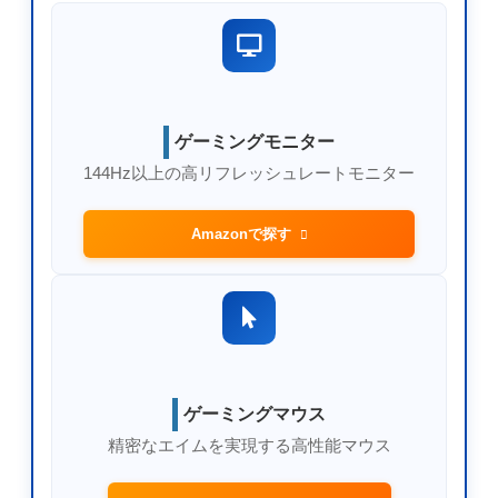
ゲーミングモニター
144Hz以上の高リフレッシュレートモニター
Amazonで探す
ゲーミングマウス
精密なエイムを実現する高性能マウス