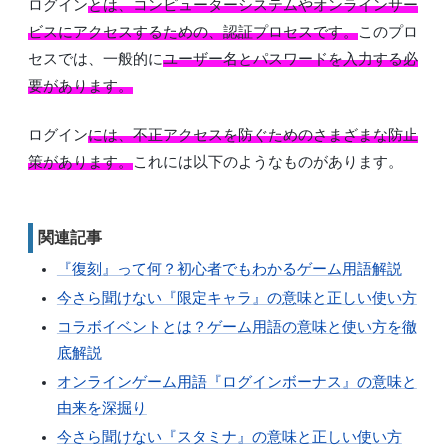
ログイン
とは、コンピューターシステムやオンラインサー
ビスにアクセスするための、認証プロセスです。
このプロ
セスでは、一般的に
ユーザー名とパスワードを入力する必
要があります。
ログイン
には、不正アクセスを防ぐためのさまざまな防止
策があります。
これには以下のようなものがあります。
関連記事
『復刻』って何？初心者でもわかるゲーム用語解説
今さら聞けない『限定キャラ』の意味と正しい使い方
コラボイベントとは？ゲーム用語の意味と使い方を徹
底解説
オンラインゲーム用語『ログインボーナス』の意味と
由来を深掘り
今さら聞けない『スタミナ』の意味と正しい使い方