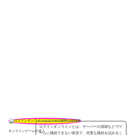
ログインオンラインとは、サーバーの混雑などでゲ
オンラインゲームの達人
ームに接続できない状況で、何度も接続を試みるこ