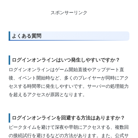
スポンサーリンク
よくある質問
ログインオンラインはいつ発生しやすいですか？
ログインオンラインはゲーム開始直後やアップデート直
後、イベント開始時など、多くのプレイヤーが同時にアク
セスする時間帯に発生しやすいです。サーバーの処理能力
を超えるアクセスが原因となります。
ログインオンラインを回避する方法はありますか？
ピークタイムを避けて深夜や早朝にアクセスする、複数回
の接続試行を避けるなどの方法があります。また、公式サ