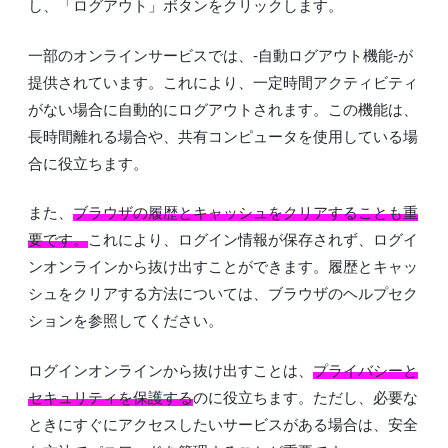
し、「ログアウト」ボタンをクリックします。
一部のオンラインサービスでは、-自動ログアウト機能-が
提供されています。これにより、一定時間アクティビティ
がない場合に自動的にログアウトされます。この機能は、
長時間離れる場合や、共有コンピュータを使用している場
合に役立ちます。
また、
ブラウザの履歴とキャッシュをクリアすることも重
要です。
これにより、ログイン情報が保存されず、ログイ
ンオンラインから抜け出すことができます。履歴とキャッ
シュをクリアする方法については、ブラウザのヘルプセク
ションを参照してください。
ログインオンラインから抜け出すことは、
プライバシーと
セキュリティを保護する
のに役立ちます。ただし、必要な
ときにすぐにアクセスしたいサービスがある場合は、安全