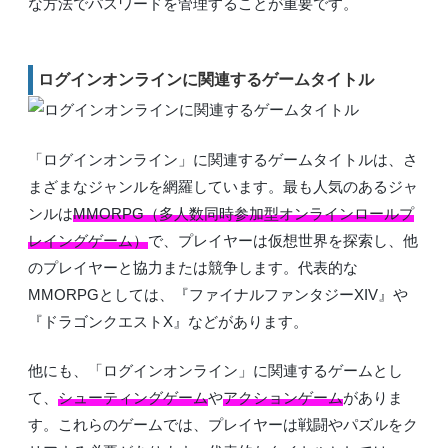
な方法でパスワードを管理することが重要です。
ログインオンラインに関連するゲームタイトル
「ログインオンライン」に関連するゲームタイトルは、さ
まざまなジャンルを網羅しています。最も人気のあるジャ
ンルは
MMORPG（多人数同時参加型オンラインロールプ
レイングゲーム）
で、プレイヤーは仮想世界を探索し、他
のプレイヤーと協力または競争します。代表的な
MMORPGとしては、『ファイナルファンタジーXIV』や
『ドラゴンクエストX』などがあります。
他にも、「ログインオンライン」に関連するゲームとし
て、
シューティングゲーム
や
アクションゲーム
がありま
す。これらのゲームでは、プレイヤーは戦闘やパズルをク