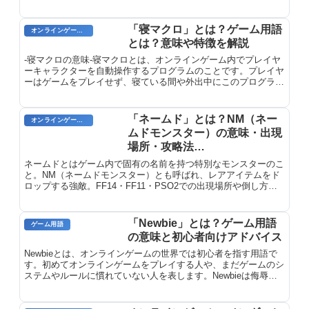
います。
「寝マクロ」とは？ゲーム用語
オンラインゲーム用語
とは？意味や特徴を解説
-寝マクロの意味-寝マクロとは、オンラインゲーム内でプレイヤ
ーキャラクターを自動操作するプログラムのことです。プレイヤ
ーはゲームをプレイせず、寝ている間や外出中にこのプログラム
を実行することで、キャラクターを操作し、経験値やアイテムの
収集を自動化します。寝マクロは、時間をかけずに効率的にキャ
ラクターを強化したいプレイヤーの間で広く使用されています。
「ネームド」とは？NM（ネー
オンラインゲームのプレイに関する用語
ムドモンスター）の意味・出現
場所・攻略法
【FF14/FF11/PSO2】
ネームドとはゲーム内で固有の名前を持つ特別なモンスターのこ
と。NM（ネームドモンスター）とも呼ばれ、レアアイテムをド
ロップする強敵。FF14・FF11・PSO2での出現場所や倒し方、
効率的な周回方法を詳しく解説します。
「Newbie」とは？ゲーム用語
ゲーム用語
の意味と初心者向けアドバイス
Newbieとは、オンラインゲームの世界では初心者を指す用語で
す。初めてオンラインゲームをプレイする人や、まだゲームのシ
ステムやルールに慣れていない人を表します。Newbieは侮辱的
な意味ではなく、むしろ歓迎と歓迎の気持ちを表すことがよくあ
ります。