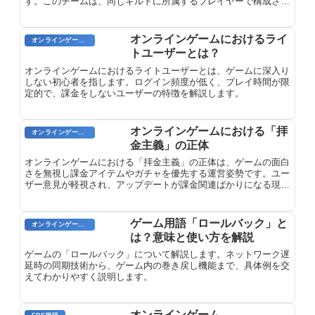
す。このチームは、同じギルドに所属するプレイヤーで構成され
る場合もあれば、野良のプレイヤーが集まって結成される場合も
あります。いずれの場合も、「パーティ」の主な役割は、プレイ
ヤー間のコミュニケーションや協力を通じて、困難なクエストや
オンラインゲームにおけるライ
オンラインゲーム用語
ボス戦を攻略することです。
トユーザーとは？
オンラインゲームにおけるライトユーザーとは、ゲームに深入り
しない初心者を指します。ログイン頻度が低く、プレイ時間が限
定的で、課金をしないユーザーの特徴を解説します。
オンラインゲームにおける「拝
オンラインゲーム用語
金主義」の正体
オンラインゲームにおける「拝金主義」の正体は、ゲームの面白
さを無視し課金アイテムやガチャを優先する運営姿勢です。ユー
ザー意見が軽視され、アップデートが課金関連ばかりになる現象
を指します。
ゲーム用語「ロールバック」と
オンラインゲーム用語
は？意味と使い方を解説
ゲームの「ロールバック」について解説します。ネットワーク遅
延時の同期技術から、ゲーム内の巻き戻し機能まで、具体例を交
えてわかりやすく説明します。
オンラインゲーム