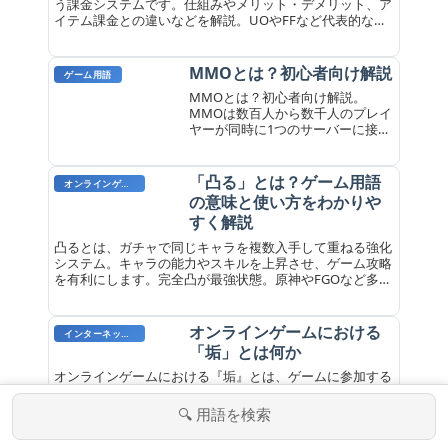
う課金システムです。仕組みやメリット・デメリット、ア
イテム課金との違いなどを解説。UOやFFなど代表的なゲ
ームの事例も紹介します。
MMOとは？初心者向け解説
ゲーム用語
MMOとは？初心者向け解説。
MMOは数百人から数千人のプレイ
ヤーが同時に1つのサーバーに接続
してプレイする大規模ネットワー
クゲームです。インターネットを
介して仮想世界を共有し、他のプ
「凸る」とは？ゲーム用語
オンラインゲーム用語
レイヤーと交流できます。
の意味と使い方をわかりや
すく解説
凸るとは、ガチャで同じキャラを複数入手して重ねる強化
システム。キャラの能力やスキルを上昇させ、ゲーム攻略
を有利にします。完全凸が最強状態。原神やFGOなど多く
のガチャゲームで採用されている重要な概念です。
オンラインゲームにおける
インターネット用語
「垢」とは何か
オンラインゲームにおける『垢』とは、ゲームに参加する
ための権利であり、IDとパスワードで認証されます。キャ
ラクターはこのアカウント下で作成・管理され、複数アカ
🔍 用語を検索
ウントの保有や譲渡は規約で禁止されています。
メニュー
ホーム
検索
トップ
サイドバー