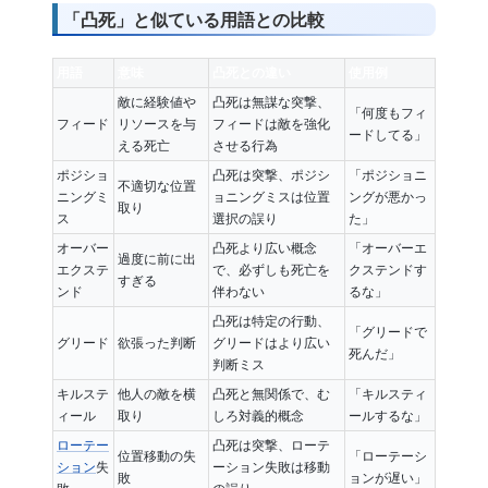
「凸死」と似ている用語との比較
用語
意味
凸死との違い
使用例
敵に経験値や
凸死は無謀な突撃、
「何度もフィ
フィード
リソースを与
フィードは敵を強化
ードしてる」
える死亡
させる行為
ポジショ
凸死は突撃、ポジシ
「ポジショニ
不適切な位置
ニングミ
ョニングミスは位置
ングが悪かっ
取り
ス
選択の誤り
た」
オーバー
凸死より広い概念
「オーバーエ
過度に前に出
エクステ
で、必ずしも死亡を
クステンドす
すぎる
ンド
伴わない
るな」
凸死は特定の行動、
「グリードで
グリード
欲張った判断
グリードはより広い
死んだ」
判断ミス
キルステ
他人の敵を横
凸死と無関係で、む
「キルスティ
ィール
取り
しろ対義的概念
ールするな」
ローテー
凸死は突撃、ローテ
位置移動の失
「ローテーシ
ション
失
ーション失敗は移動
敗
ョンが遅い」