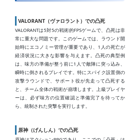
VALORANT（ヴァロラント）での凸死
VALORANTは5対5の戦術的FPSゲームで、凸死は非
常に重大な問題です。このゲームでは、ラウンド開
始時にエコノミー管理が重要であり、1人の死亡が
経済状況に大きな影響を与えます。凸死の典型例
は、味方の準備が整う前に1人で敵陣に突っ込み、
瞬時に倒されるプレイです。特にスパイク設置側の
攻撃ラウンドで、サポート役が先走って凸死する
と、チーム全体の戦術が崩壊します。上級プレイヤ
ーは、必ず味方の位置確認と準備完了を待ってか
ら、統制された突撃を実行します。
原神（げんしん）での凸死
原神はアクションRPGであり、ここでの「凸死」は