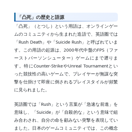
「凸死」の歴史と語源
「凸死」（とつし）という用語は、オンラインゲー
ムのコミュニティから生まれた造語で、英語圏では
「Rush Death」や「Suicide Rush」と呼ばれていま
す。この用語の起源は、2000年代中盤のFPS（ファ
ーストパーソンシューター）ゲームにまで遡りま
す。特にCounter-StrikeやUnreal Tournamentとい
った競技性の高いゲームで、プレイヤーが無謀な突
撃を仕掛けて即座に倒されるプレイスタイルが頻繁
に見られました。
英語圏では「Rush」という言葉が「急速な前進」を
意味し、「Suicide」が「自殺的な」という意味で組
み合わされ、自分の命を顧みない突撃を表現してい
ました。日本のゲームコミュニティでは、この概念