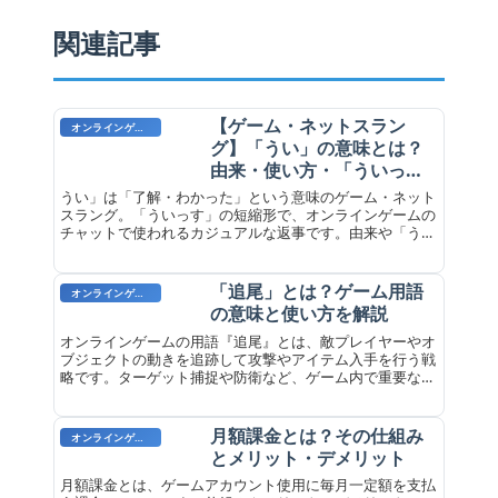
関連記事
【ゲーム・ネットスラン
オンラインゲーム用語
グ】「うい」の意味とは？
由来・使い方・「ういっ
す」との違いを解説
うい」は「了解・わかった」という意味のゲーム・ネット
スラング。「ういっす」の短縮形で、オンラインゲームの
チャットで使われるカジュアルな返事です。由来や「うい
っす」との違いを解説します。
「追尾」とは？ゲーム用語
オンラインゲーム用語
の意味と使い方を解説
オンラインゲームの用語『追尾』とは、敵プレイヤーやオ
ブジェクトの動きを追跡して攻撃やアイテム入手を行う戦
略です。ターゲット捕捉や防衛など、ゲーム内で重要な役
割を果たします。
月額課金とは？その仕組み
オンラインゲーム用語
とメリット・デメリット
月額課金とは、ゲームアカウント使用に毎月一定額を支払