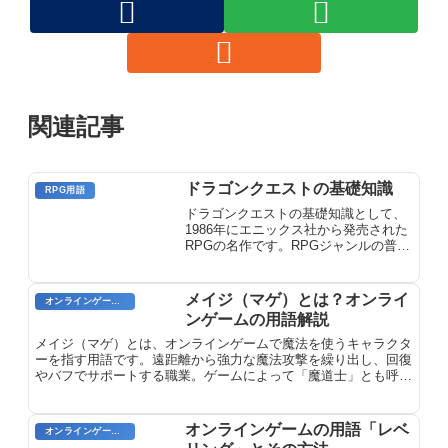
関連記事
ドラゴンクエストの基礎知識
RPG用語
ドラゴンクエストの基礎知識として、
1986年にエニックス社から発売された
RPGの名作です。RPGジャンルの普及
に貢献した伝説的シリーズで、現在も
続編が制作されており、DQやドラクエ
の略称で親しまれています。
メイジ（マゲ）とは？オンライ
オンラインゲーム用語
ンゲームの用語解説
メイジ（マゲ）とは、オンラインゲームで魔法を使うキャラクタ
ーを指す用語です。遠距離から強力な魔法攻撃を繰り出し、回復
やバフでサポートする職業。ゲームによって「魔道士」とも呼ば
れます。
オンラインゲームの用語「レベ
オンラインゲーム用語