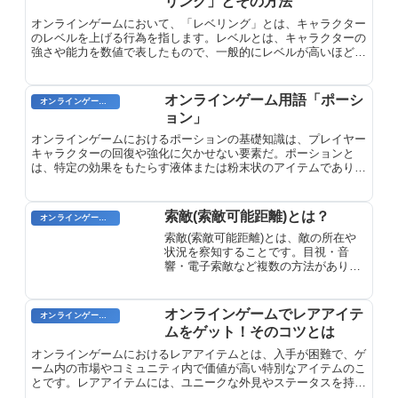
リング」とその方法
オンラインゲームにおいて、「レベリング」とは、キャラクター
のレベルを上げる行為を指します。レベルとは、キャラクターの
強さや能力を数値で表したもので、一般的にレベルが高いほど強
くなります。レベリングは、キャラクターを強化したり、新しい
エリアを探索したり、強力な装備を入手したりするために欠かせ
ないプロセスです。
オンラインゲーム用語「ポーシ
オンラインゲーム用語
ョン」
オンラインゲームにおけるポーションの基礎知識は、プレイヤー
キャラクターの回復や強化に欠かせない要素だ。ポーションと
は、特定の効果をもたらす液体または粉末状のアイテムであり、
戦闘中や冒険中に使用されると、HP（ヒットポイント）の回復
やステータスの向上といった効能を発揮する。ポーションは、購
入したり、クエスト報酬として入手したり、錬金術で作成するこ
索敵(索敵可能距離)とは？
オンラインゲーム用語
とができる。
索敵(索敵可能距離)とは、敵の所在や
状況を察知することです。目視・音
響・電子索敵など複数の方法があり、
戦闘において極めて重要な要素。適切
な索敵を行わないと戦況が一瞬で不利
になる可能性があります。
オンラインゲームでレアアイテ
オンラインゲーム用語
ムをゲット！そのコツとは
オンラインゲームにおけるレアアイテムとは、入手が困難で、ゲ
ーム内の市場やコミュニティ内で価値が高い特別なアイテムのこ
とです。レアアイテムには、ユニークな外見やステータスを持つ
武器、防具、アクセサリーなどが含まれます。これらのアイテム