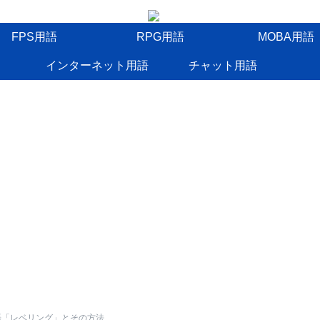
FPS用語
RPG用語
MOBA用語
インターネット用語
チャット用語
語「レベリング」とその方法