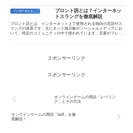
ブロント語とは？インターネッ
インターネット用語
トスラングを徹底解説
ブロント語とは、インターネット上で使用される独自の言語やス
ラングの体系です。主にネット掲示板やソーシャルメディアにお
いて、特定のコミュニティの中で使われています。言葉やフレー
ズの短縮形、略語、独自のアバターや絵文字などを組み合わせ
た、独自の文化や慣習を持っています。これらの略語や記号は、
コミュニティ内でのコミュニケーションを容易にする一方、外部
の人にとっては理解しがたい場合があります。
スポンサーリンク
スポンサーリンク
オンラインゲームの用語「レベリン
グ」とその方法
オンラインゲームの用語「buff」を徹
底解説！