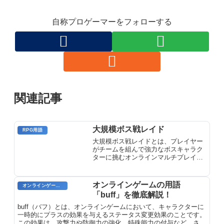
自称プロゲーマーをフォローする
関連記事
大規模ボス戦レイド
RPG用語
大規模ボス戦レイドとは、プレイヤー
がチームを組んで強力なボスキャラク
ターに挑むオンラインマルチプレイヤ
ーモードのことです。各レイドは、異
なる目標、ボス能力、戦利品を特徴と
しています。プレイヤーは、戦略的思
オンラインゲームの用語
オンラインゲーム用語
考、チームワーク、キャラクタースキ
「buff」を徹底解説！
ルを駆使して、レイドを乗り越えなけ
ればなりません。
buff（バフ）とは、オンラインゲームにおいて、キャラクターに
一時的にプラスの効果を与えるステータス変更効果のことです。
この効果は、攻撃力や防御力の強化、特殊能力の付与など、さま