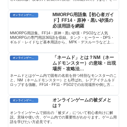
ざな種類があります。バフは、特定のアイテムを使用したとき、
味方のキャラクターがかけたスキルを受けたとき、特定のエリア
に足を踏み入れたときなど、さまざまな方法で得ることができま
MMORPG用語集【初心者ガイ
オンラインゲーム用語
す。
ド】FF14・原神・黒い砂漠の
必須用語を網羅
MMORPG用語集。FF14・原神・黒い砂漠・PSO2など人気
MMORPGの専門用語365語を収録。タンク・ヒーラー・DPS・
ギルド・レイドなど基本用語から、MPK・デスルーラなど上級
用語まで初心者にわかりやすく解説。
「ネームド」とは？NM（ネー
オンラインゲームのプレイに関する用語
ムドモンスター）の意味・出現
場所・攻略法
【FF14/FF11/PSO2】
ネームドとはゲーム内で固有の名前を持つ特別なモンスターのこ
と。NM（ネームドモンスター）とも呼ばれ、レアアイテムをド
ロップする強敵。FF14・FF11・PSO2での出現場所や倒し方、
効率的な周回方法を詳しく解説します。
オンラインゲームの被ダメと
オンラインゲーム用語
は？
オンラインゲームで頻出の「被ダメ」について初心者向けに解
説。意味や使い方、ゲーム内での重要性がわかります。ゲーム用
語を学びたい方必見です。